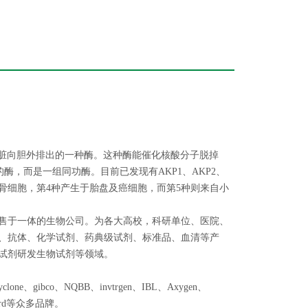
肝脏向胆外排出的一种酶。这种酶能催化核酸分子脱掉
一的酶，而是一组同功酶。目前已发现有AKP1、AKP2、
种来自骨细胞，第4种产生于胎盘及癌细胞，而第5种则来自小
售于一体的生物公司。为各大高校，科研单位、医院、
、抗体、化学试剂、药典级试剂、标准品、血清等产
试剂研发生物试剂等领域。
e、gibco、NQBB、invtrgen、IBL、Axygen、
crogard等众多品牌。