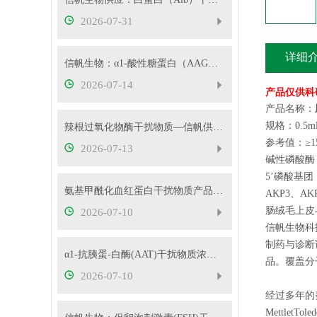
2026-07-31
详细
信帆生物：α1-酸性糖蛋白（AAG）干扰物质使用说明
2026-07-14
产品仅供科
产品名称：
规格：0.5m
辣根过氧化物酶干扰物质—信帆供应多种浓度
参考值：≥15
2026-07-13
碱性磷酸酶
5’磷酸基团
氨基甲酰化血红蛋白干扰物质产品使用方法
AKP3、
肠绒毛上皮
2026-07-10
信帆生物科
制药与诊断
α1-抗胰蛋-白酶(AAT)干扰物质浓度可根据客户要求定制
品。覆盖分
2026-07-10
经过多年的努力
MettletTo