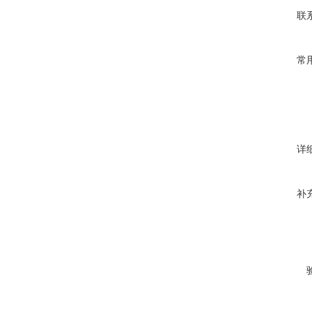
联
常
详
补