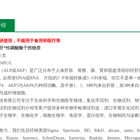
介绍
研使用，不能用于食用和医疗等
肝*性磷酸酶干扰物质
l/支
0IU/L
（ALP或AKP）是广泛分布于人体肝脏、骨骼、肠、肾和胎盘等组织经
，从而使DNA或RNA 片段的5’-P末端转换成5’-OH末端。但它不是单
AKP4、AKP5与AKP6六种同功酶。其中第1、2、6种均来自肝脏，第3
与成纤维细胞。
技有限公司专注于生命科学和生物医学领域，集化学试剂、生物试剂、销
试剂生物试剂介绍等客户提供多种生物学检测试剂盒，进口常规生化试剂
子生物学、生物化学，细胞生物学、免疫学、蛋白组学、生物制药与诊断
，我们先后经销美国Sigma、Spectrum、BD、R&D、abcam、santa、hyclon
ledo、Rainin、Amresco、SchottDuran、Sartorius、Rephile、shentex、Mi