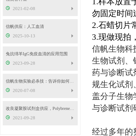
1.样本放
2021-02-08
勿固定时间
2.石蜡切片
信帆供应：人工血清
3.现做现
2025-10-13
信帆生物科
兔抗绵羊IgG免疫血清的应用范围
生物试剂、
2023-09-28
药与诊断试
信帆生物实验必杀技：告诉你如何消除系统误差
规生化试剂
2020-07-08
盖分子生物
与诊断试剂
改良凝聚胺试剂盒供应，Polybrene试剂盒
2021-09-28
经过多年的努