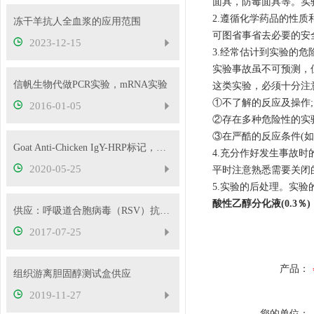
面具，防毒面具等。实
2.遵循化学药品的性
冻干羊抗人全血浆的应用范围
可图省事省去必要的安
2023-12-15
3.经常估计到实验的危
实验事故虽不可预测，
信帆生物代做PCR实验，mRNA实验
这类实验，必须十分注
①不了解的反应及操作;
2016-01-05
②存在多种危险性的实验
③在严酷的反应条件(
Goat Anti-Chicken IgY-HRP标记，供应
4.充分作好发生事故
2020-05-25
平时注意熟悉需要关闭
5.实验的后处理。实验
酸性乙醇分化液(0.3％)
供应：呼吸道合胞病毒（RSV）抗体检测试剂盒 金标法
2017-07-25
产品：
组织游离胆固醇测试盒供应
2019-11-27
您的单位：