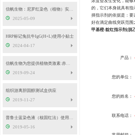
浓度会发生变化，能够
的，它们本身就具有指
信帆生物：尼罗红染色（植物）实验检测
择指示剂的依据是：要
2025-05-09
好在滴定曲线突跃范围
甲基橙-靛红指示剂(脱
HRP标记兔抗牛IgG(H+L)使用小贴士
2024-04-17
产品：
信帆生物为您提供植物类激素:赤霉素GA4+7，供应
2019-09-24
您的单位：
组织游离胆固醇测试盒供应
您的姓名：
2019-11-27
联系电话：
普鲁士蓝染色液（核固红法）使用说明书
2019-05-16
常用邮箱：