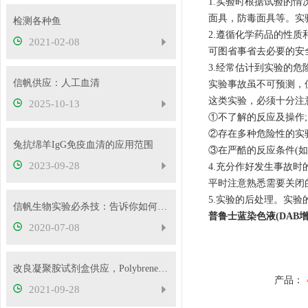
1.实验时根据试验的
面具，防毒面具等。实
检测各种鱼
2.遵循化学药品的性
2021-02-08
可图省事省去必要的安
3.经常估计到实验的危
信帆供应：人工血清
实验事故虽不可预测，
这类实验，必须十分注
2025-10-13
①不了解的反应及操作;
②存在多种危险性的实验
兔抗绵羊IgG免疫血清的应用范围
③在严酷的反应条件(
2023-09-28
4.充分作好发生事故
平时注意熟悉需要关闭
5.实验的后处理。实
信帆生物实验必杀技：告诉你如何消除系统误差
普鲁士蓝染色液(DAB增
2020-07-08
改良凝聚胺试剂盒供应，Polybrene试剂盒
产品：
2021-09-28