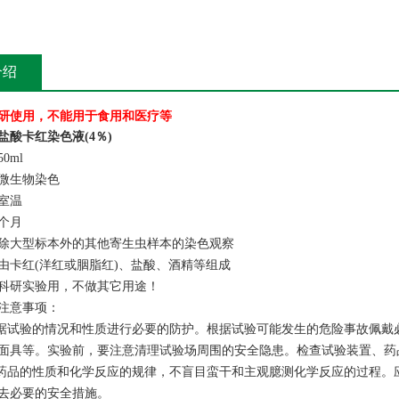
介绍
研使用，不能用于食用和医疗等
盐酸卡红染色液(4％)
0ml
微生物染色
室温
2个月
除大型标本外的其他寄生虫样本的染色观察
由卡红(洋红或胭脂红)、盐酸、酒精等组成
科研实验用，不做其它用途！
注意事项：
根据试验的情况和性质进行必要的防护。根据试验可能发生的危险事故佩
面具等。实验前，要注意清理试验场周围的安全隐患。检查试验装置、药
学药品的性质和化学反应的规律，不盲目蛮干和主观臆测化学反应的过程
去必要的安全措施。