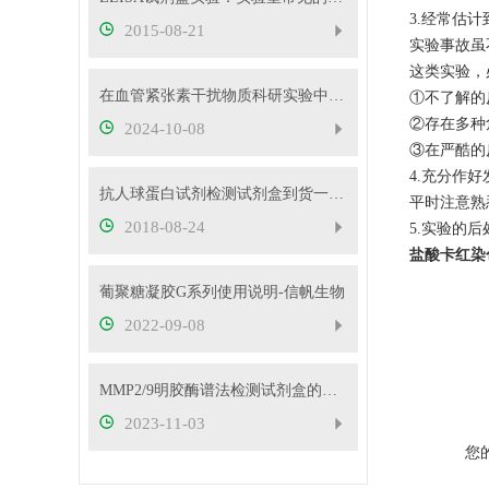
3.经常估
2015-08-21
实验事故虽
这类实验，
在血管紧张素干扰物质科研实验中，需要注意的事项
①不了解的
②存在多种
2024-10-08
③在严酷的
4.充分作
抗人球蛋白试剂检测试剂盒到货一批，欢迎抢购-信帆生物科技有限公司
平时注意熟
2018-08-24
5.实验的
盐酸卡红染色
葡聚糖凝胶G系列使用说明-信帆生物
2022-09-08
MMP2/9明胶酶谱法检测试剂盒的试剂盒组成与储存
2023-11-03
您