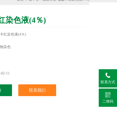
红染色液(4％)
卡红染色液(4％)
物染色
型标本外的其他寄生虫样本的染色观察
红(洋红或胭脂红)、盐酸、酒精等组成
02-11
实验用，不做其它用途！
联系方式
价
联系我们
二维码