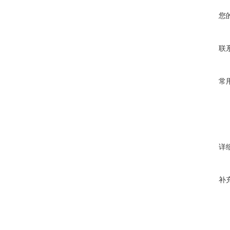
您
联
常
详
补