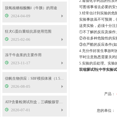
2.遵循化学药品的性
可图省事省去必要的安
脱氧核糖核酸酶Ⅰ（牛胰）的用途
3.经常估计到实验的危
2024-04-09
实验事故虽不可预测，
这类实验，必须十分注
狂犬G蛋白重组抗原使用范围
①不了解的反应及操作;
②存在多种危险性的实验
2025-02-06
③在严酷的反应条件(
4.充分作好发生事故
冻干牛血浆的主要作用
平时注意熟悉需要关闭
2023-11-17
5.实验的后处理。实
双缩脲试剂(中学实验试
信帆生物供应：SBF模拟体液（1.5X，无菌）
2026-08-05
产品：
ATP含量检测试剂盒，三磷酸腺苷测试盒供应
2020-07-01
您的单位：