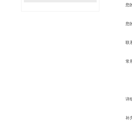
您
您
联
常
详
补