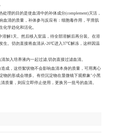
。
理的目的是使血清中的补体成分(complement)灭活，
响血清的质量，补体参与反应有：细胞毒作用，平滑肌
生化学趋化和活化。
冰箱中溶解1天。然后移入室温，待全部溶解后再分装。在溶
生。切勿直接将血清从-20℃进入37℃解冻，这样因温
血清加入培养液内一起过滤,切勿直接过滤血清。
白造成，这些絮状物不会影响血清本身的质量，可用离心
，沉淀物的形成会增多。有些沉淀物在显微镜下观察象"小黑
血清质量，则应立即停止使用，更换另一批号的血清。