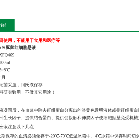
介绍
研使用，不能用于食用和医疗等
6％豚鼠红细胞悬液
FQ469
00ml
~8℃
个月
无菌采血，阿氏液保存
科研实验用，不做其它用途！
液凝固后，在血浆中除去纤维蛋白分离出的淡黄色透明液体或指纤维蛋白
种生长因子、提供结合蛋白、提供促接触和伸展因子使细胞贴壁免受机械
应该注意以下几点：
长期保存的血清必须储存于-20℃-70℃低温冰箱中。4℃冰箱中保存时间