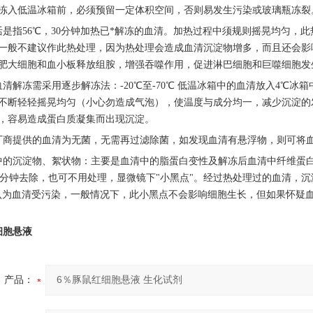
冻入低温冰箱前，必须预留一定体积空间，否则易发生污染或玻璃瓶冻裂
活是指56℃，30分钟加热已*解冻的血清。加热过程中须规则摇晃均匀，此热处
一般不建议作此热处理，因为热处理会造成血清沉淀物增多，而且还会影
肥大细胞和血小板释放组胺，增强吞噬作用，促进淋巴细胞和巨噬细胞发
血清解冻需采用逐步解冻法：-20℃至-70℃ 低温冰箱中的血清放入4℃
不断轻轻摇晃均匀（小心勿造成气泡），使温度与成分均一，减少沉淀的发
，容易造成蛋白质凝集而出现沉淀。
厂商提供的血清为无菌，无需再过滤除菌，如发现血清有悬浮物，则可将
中的沉淀物、絮状物：主要是血清中的脂蛋白变性及解冻后血清中纤维蛋
pm，5分钟去除，也可不用处理，显微镜下"小黑点"。经过热处理过的血清
认为血清受污染，一般情况下，此小黑点不会影响细胞生长，但如果怀疑
细胞悬液
产品：