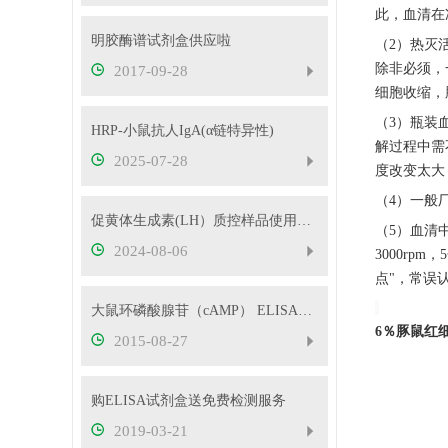
此，血清在
明胶酶谱试剂盒供应啦
（
2）热灭
除非必须，
2017-09-28
细胞收缩，
（
3）瓶装
HRP-小鼠抗人IgA(α链特异性)
解过程中需
2025-07-28
度改变太大
（
4）一般
促黄体生成素(LH）质控样品使用注意事项
（
5）血清
2024-08-06
3000r
点"，常误
大鼠环磷酸腺苷（cAMP） ELISA试剂盒实验总结和经验
6％豚鼠红
2015-08-27
购ELISA试剂盒送免费检测服务
2019-03-21