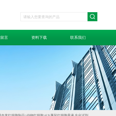
线留言
资料下载
联系我们
清血浆红细胞制品
>
动物红细胞
>
6％豚鼠红细胞悬液 生化试剂