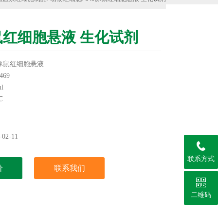
鼠红细胞悬液 生化试剂
豚鼠红细胞悬液
69
l
℃
采血，阿氏液保存
实验用，不做其它用途！
02-11
联系方式
价
联系我们
二维码