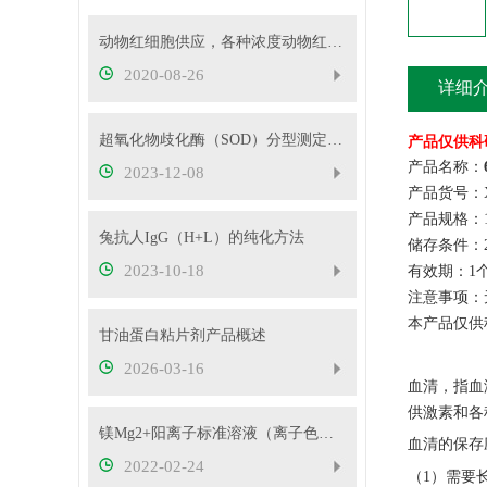
动物红细胞供应，各种浓度动物红细胞
2020-08-26
详细
超氧化物歧化酶（SOD）分型测定试剂盒的样本前处理
产品仅供科
产品名称：
2023-12-08
产品货号：X
产品规格：1
兔抗人IgG（H+L）的纯化方法
储存条件：2
2023-10-18
有效期：1
注意事项：
本产品仅供
甘油蛋白粘片剂产品概述
2026-03-16
血清，指血
供激素和各
镁Mg2+阳离子标准溶液（离子色谱用）-信帆供应！
血清的保存
2022-02-24
（
1）需要