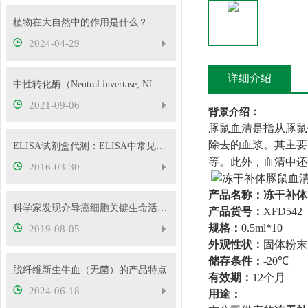
植物在大自然中的作用是什么？
2024-04-29
详细介绍
中性转化酶（Neutral invertase, NI）的检测原理！
2021-09-06
背景介绍：
豚鼠血清是指从豚鼠
除去的血浆。其主要
ELISA试剂盒代测：ELISA中常见问题及解决方法经验总结
等。此外，血清中还
2016-03-30
产品名称：
冻干补体
科学家发现介导癌细胞关键生命活动的蛋白质
产品货号：
XFD542
规格：
0.5ml*10
2019-08-05
外观性状：
固体粉末
储存条件：
-20
℃
脱纤维新生牛血（无菌）的产品特点
有效期：
12
个月
2024-06-18
用途：