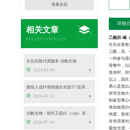
查看全部
详细
相关文章
乙酰胆-碱
RELATED ARTICLES
生化全套检
三酯，高、
一种参与蛋
生化实验代测服务-信帆生物
骨骼中，以
2023-03-09
发炎时，转
以上，因此
离心是蛋白
重组人成纤维细胞生长因子7应用领域
研究生物大
2026-01-12
制备型离心
体如核蛋白
信帆生物：猫钙卫蛋白（calp）质控样品产品应用
纯度、形状
有色溶液对
2026-07-10
吸收光谱。