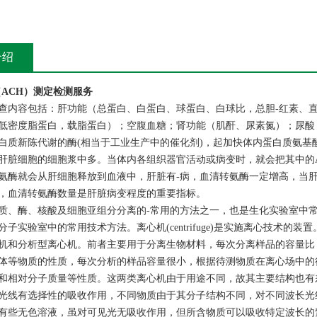
介绍
（ACH）测定检测服务
查内容包括：肝功能（总蛋白、白蛋白、球蛋白、白球比，总胆-红素、直
低密度脂蛋白，载脂蛋白）；空腹血糖；肾功能（肌酐、尿素氮）；尿酸
白质新陈代谢的酶(相当于工业生产中的催化剂)，起加快体内蛋白质氨基酸
肝脏细胞的细胞浆中多。当体内各组织器官活动或病变时，就会把其中的A
氨酶就会从肝细胞释放到血液中，肝脏有-病，血清转氨酶一定增高，当
，血清转氨酶数量是肝脏病变程度的重要指标。
质、酶、核酸及细胞亚组分分离的-常用的方法之一，也是生化实验室中
分子实验室中的常用技术方法。离心机(centrifuge)是实施离心技术
机和分析型离心机。前者主要用于分离生物材料，每次分离样品的容量比
体等物质的性质，每次分析的样品容量很小，根据待测物质在离心场中的行
和相对分子质量等性质。这两类离心机由于用途不同，故其主要结构也有
光线有选择性的吸收作用，不同物质由于其分子结构不同，对不同波长光
有些无色溶液，虽对可见光无吸收作用，但所含物质可以吸收特定波长的紫