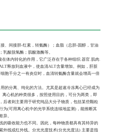
接、间接胆-红素，转氨酶）；血脂（总胆-固醇，甘油
；乳酸脱氢酶；肌酸激酶等。
在体内转化的作用，它广泛存在于各种组织.器官.肌肉.
LT释放到血液中，使血清ALT含量增加。例如，肝脏
肝细胞千分之一有炎症时，血清转氨酶含量就会增高一倍
常用的分离、纯化的方法。尤其是超速冷冻离心已经成为
的装置。离心机的种类很多，按照使用目的，可分为两类，即
，后者则主要用于研究纯品大分子物质，包括某些颗粒
为(可用离心机中的光学系统连续地监测)，能推断其
差异。
线的吸收能力也不同。因此，每种物质都具有其特异的
外线或红外线。分光光度技术(分光光度法) 主要是指