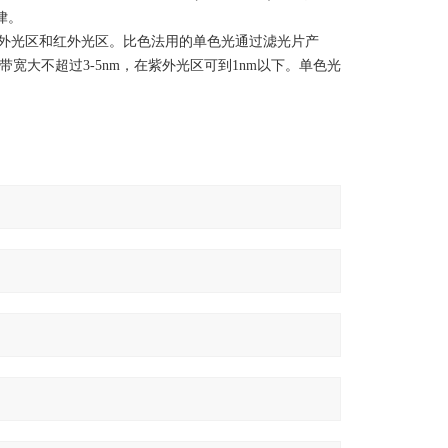
律。
外光区和红外光区。比色法用的单色光通过滤光片产
带宽大不超过3-5nm，在紫外光区可到1nm以下。单色光