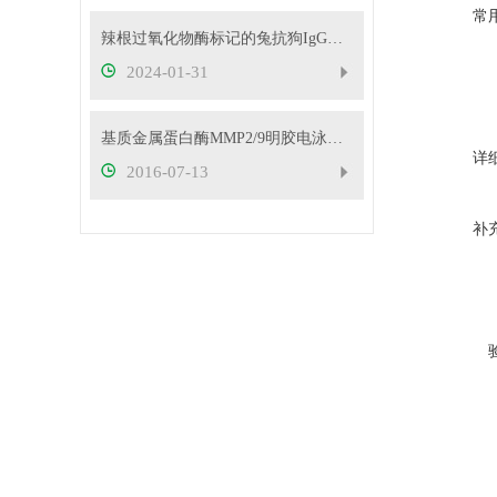
常
辣根过氧化物酶标记的兔抗狗IgG（H+L）的来源
2024-01-31
基质金属蛋白酶MMP2/9明胶电泳试剂盒操作步骤
详
2016-07-13
补