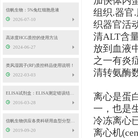
加快体内
组织.器官
信帆生物：5%兔红细胞悬液
2026-07-10
织器官活
清ALT
高浓度HCG质控的使用方法
放到血液
2024-06-27
之一有炎
类风湿因子(RF)质控样品使用说明！
清转氨酶
2022-03-03
ELISA试剂盒：ELISA测定错误结果的原因分析
离心是蛋
2016-03-28
一，也是
冷冻离心
信帆生物供应各类科研用血型分型试剂，欢迎抢购
离心机(c
2019-09-20