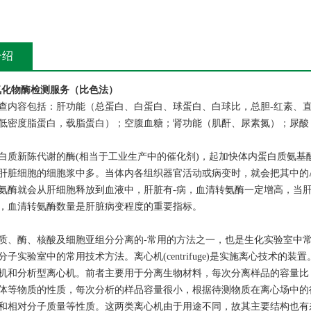
介绍
氧化物酶检测服务（比色法）
查内容包括：肝功能（总蛋白、白蛋白、球蛋白、白球比，总胆-红素、直
低密度脂蛋白，载脂蛋白）；空腹血糖；肾功能（肌酐、尿素氮）；尿酸
白质新陈代谢的酶(相当于工业生产中的催化剂)，起加快体内蛋白质氨基酸
肝脏细胞的细胞浆中多。当体内各组织器官活动或病变时，就会把其中的A
氨酶就会从肝细胞释放到血液中，肝脏有-病，血清转氨酶一定增高，当
，血清转氨酶数量是肝脏病变程度的重要指标。
质、酶、核酸及细胞亚组分分离的-常用的方法之一，也是生化实验室中
分子实验室中的常用技术方法。离心机(centrifuge)是实施离心技术
机和分析型离心机。前者主要用于分离生物材料，每次分离样品的容量比
体等物质的性质，每次分析的样品容量很小，根据待测物质在离心场中的行
和相对分子质量等性质。这两类离心机由于用途不同，故其主要结构也有