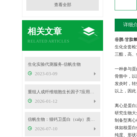
查看全部
详细
相关文章
谷胱-甘肽
RELATED ARTICLES
生化全套检
三酯，高、
生化实验代测服务-信帆生物
一种参与蛋
2023-03-09
骨骼中，以
发炎时，转
以上，因此
重组人成纤维细胞生长因子7应用领域
2026-01-12
离心是蛋白
研究生物大
信帆生物：猫钙卫蛋白（calp）质控样品产品应用
制备型离心
体如核蛋白
2026-07-10
纯度、形状