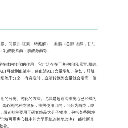
接、间接胆-红素，转氨酶）；血脂（总胆-固醇，甘油
；乳酸脱氢酶；肌酸激酶等。
在体内转化的作用，它广泛存在于各种组织.器官.肌肉.
LT释放到血液中，使血清ALT含量增加。例如，肝脏
肝细胞千分之一有炎症时，血清转氨酶含量就会增高一倍
常用的分离、纯化的方法。尤其是超速冷冻离心已经成为
的装置。离心机的种类很多，按照使用目的，可分为两类，即
，后者则主要用于研究纯品大分子物质，包括某些颗粒
为(可用离心机中的光学系统连续地监测)，能推断其
差异。