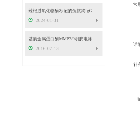
常
辣根过氧化物酶标记的兔抗狗IgG（H+L）的来源
2024-01-31
基质金属蛋白酶MMP2/9明胶电泳试剂盒操作步骤
详
2016-07-13
补