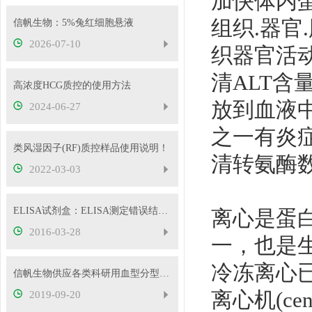
加快体内
组织.器官
信帆生物：5%兔红细胞悬液
2026-07-10
织器官活
清ALT
高浓度HCG质控的使用方法
放到血液
2024-06-27
之一有炎
类风湿因子(RF)质控样品使用说明！
清转氨酶
2022-03-03
ELISA试剂盒：ELISA测定错误结果的原因分析
离心是蛋
2016-03-28
一，也是
冷冻离心
信帆生物供应各类科研用血型分型试剂，欢迎抢购
离心机(c
2019-09-20