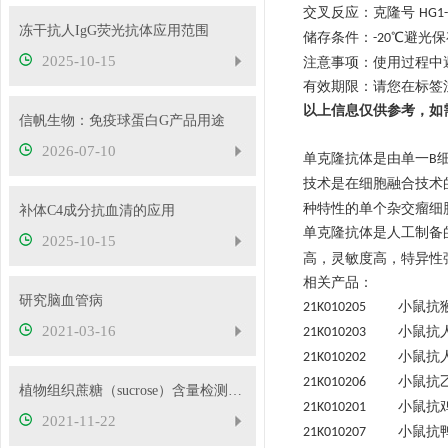
交叉反应：克隆号
HG1-
冻干抗人IgG荧光抗体应用范围
储存条件：
℃避光保
-20
2025-10-15
注意事项：使用过程中
有效期限：请您在标签
以上信息仅供参考，如
信帆生物：免疫球蛋白G产品用途
2026-07-10
单克隆抗体是由单一
B
技术是在
细胞融合技术
种特性的单个
杂交瘤细
补体C4成分抗血清的应用
单克隆抗体是人工制备
2025-10-15
高，灵敏度高，特异性
相关产品：
研究脑血管病
小鼠抗
21K010205
2021-03-16
小鼠抗
21K010203
小鼠抗
21K010202
小鼠抗
21K010206
植物组织蔗糖（sucrose）含量检测原理！
小鼠抗
21K010201
2021-11-22
小鼠抗
21K010207