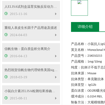
人ELISA试剂盒温育实验反应动力学研究
2015-11-16
详细介绍
重组人表皮生长因子产品用途及描述
2024-04-03
产品名称：小鼠抗人
Ig
信帆生物：蛋白质盐析分离简介
英文名称：
Monoclonal 
产品货号：
2016-04-13
21K010215
产品规格：
1mg/10mg
纯度：抗体计不低于总
热烈祝贺信帆生物代理销售美国sigma品牌试剂
抗体来源：
Mouse
2018-03-19
抗体类型：单克隆抗体
抗体亚型：
IgG2b
蛋白浓度：
吸光
OD280
小鼠白介素2ELISA检测结果准确的必要条件
缓冲成分：
、
0.01M PBS
2015-08-11
制备方法：大规模细胞