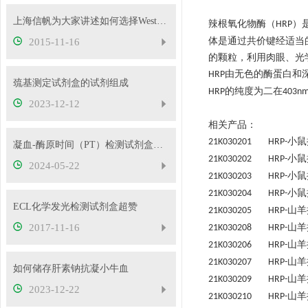
上海信帆为大家讲述如何选择Western Blot内参抗体
辣根氧化物酶（
）
HRP
体是通过共价键经适当
2015-11-16
的颗粒，利用肉眼、光
由无色的酶蛋白和
HRP
巯基测定试剂盒的试剂组成
的纯度为二在
HRP
403n
2023-12-12
相关产品：
小鼠
21K030201 HRP-
凝血-酶原时间（PT）检测试剂盒（一期法）使用介绍
小鼠
21K030202 HRP-
2024-05-22
小鼠
21K030203 HRP-
小鼠
21K030204 HRP-
ECL化学发光检测试剂盒超赞
山羊
21K030205 HRP-
2017-11-16
山羊
21K030208 HRP-
山羊
21K030206 HRP-
山羊
21K030207 HRP-
如何储存肝素钠抗凝小牛血
山羊
21K030209 HRP-
2023-12-22
山羊
21K030210 HRP-