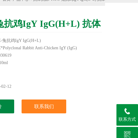
兔抗鸡IgY IgG(H+L) 抗体
兔抗鸡IgY IgG(H+L)
clonal Rabbit Anti-Chicken IgY (IgG)
0619
0ml
℃保存
实验用，不做其它用途！
02-12
价
联系我们
联系方式