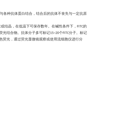
与各种抗体蛋白结合，结合后的抗体不丧失与一定抗原
末或结晶，在低温下可保存数年。在碱性条件下，
的
FITC
荧光结合物。抗体分子多可标记
个
分子。标记
15~20
FITC
色荧光，通过荧光显微镜观察或使用流细胞仪进行分