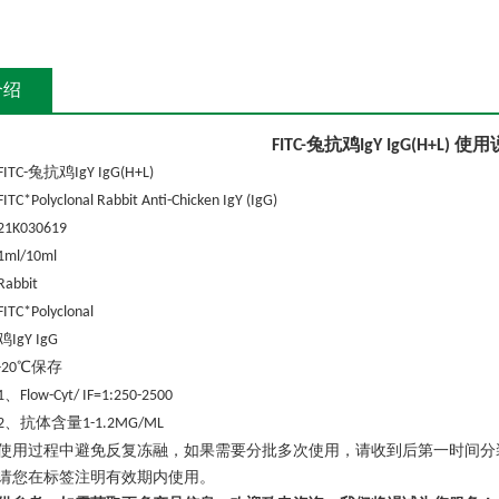
介绍
兔抗鸡
使用
FITC-
IgY IgG(H+L)
兔抗鸡
FITC-
IgY IgG(H+L)
FITC*Polyclonal Rabbit Anti-Chicken IgY (IgG)
21K030619
1ml/10ml
Rabbit
FITC*Polyclonal
鸡
IgY IgG
℃保存
-20
、
1
Flow-Cyt/ IF=1:250-2500
、抗体含量
2
1-1.2MG/ML
使用过程中避免反复冻融，如果需要分批多次使用，请收到后第一时间分
请您在标签注明有效期内使用。