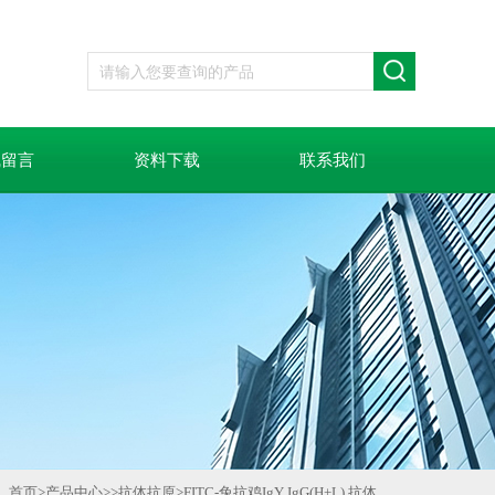
线留言
资料下载
联系我们
首页
>
产品中心
>>
抗体抗原
>
FITC-兔抗鸡IgY IgG(H+L) 抗体