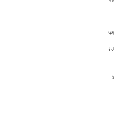
常
详
补