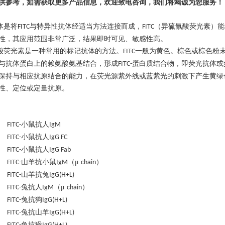
供参考，如需获取更多产品信息，欢迎致电咨询，我们将竭诚为您服务！
体是将
与特异性抗体经适当方法连接而成，
（异硫氰酸荧光素）能
FITC
FITC
性，其应用范围非常广泛，结果即时可见、敏感性高。
酸荧光素是一种常用的标记抗体的方法。
一般为黄色。棕色或棕色粉
FITC
与抗体蛋白上的赖氨酸氨基结合，形成
蛋白质结合物，即荧光抗体或
FITC-
保持与相应抗原结合的能力，在荧光源紫外线或蓝紫光的刺激下产生黄绿
性、定位或定量抗原。
小鼠抗人
 FITC-
IgM
小鼠抗人
 FITC-
IgG FC
小鼠抗人
 FITC-
IgG Fab
山羊抗小鼠
（μ
）
 FITC-
IgM
chain
山羊抗兔
 FITC-
IgG(H+L)
兔抗人
（μ
）
 FITC-
IgM
chain
兔抗狗
 FITC-
IgG(H+L)
兔抗山羊
 FITC-
IgG(H+L)
兔抗猴