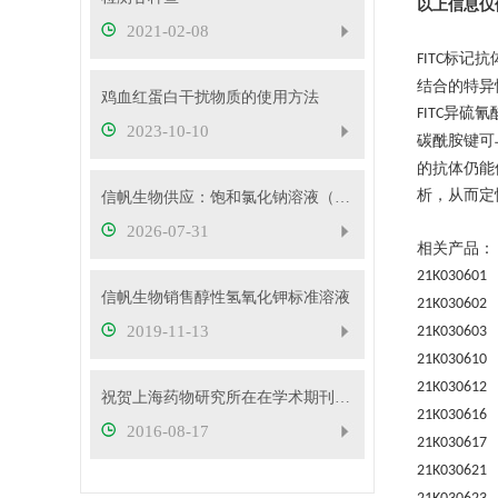
以上信息仅
2021-02-08
标记抗
FITC
结合的特异
鸡血红蛋白干扰物质的使用方法
异硫氰
FITC
2023-10-10
碳酰胺键可
的抗体仍能
析，从而定
信帆生物供应：饱和氯化钠溶液（26.5%）
2026-07-31
相关产品：
21K030601
信帆生物销售醇性氢氧化钾标准溶液
21K030602
2019-11-13
21K030603
21K030610
21K030612
祝贺上海药物研究所在在学术期刊elife在线发表研究论文
21K030616
2016-08-17
21K030617
21K030621