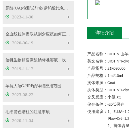
尿酸(UA)检测试剂盒(磷钨酸比色法)的操作步骤
2023-11-30
详细介绍
全血线粒体提取试剂盒应该如何正确使用
2020-06-19
产品名称：
山羊
BIOTIN-
信帆生物销售碳酸钠标准溶液，欢迎抢购
英文名称：
BIOTIN*Polyc
产品货号：
2019-11-12
21K030805
产品规格：
1ml/10ml
抗体来源：
Goat
羊抗人IgG-HRP的详细应用范围
抗体类型：
BIOTIN*Polyc
2023-08-22
交叉反应：
小鼠
IgG
储存条件：
℃
保存
-20
使用建议：
、
毛细管色谱柱的注意事项
1
ELISA=1:
Flow-Cyt=1
2020-11-04
、抗体含
2