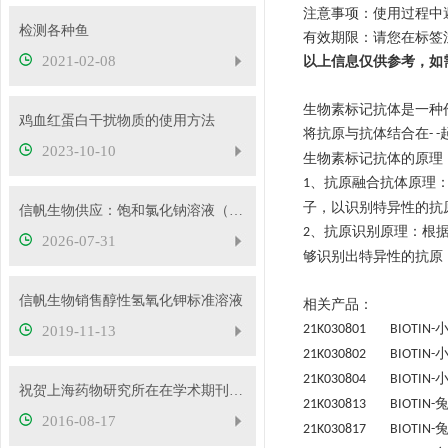
注意事项：使用过程中
检测各种鱼
有效期限：请您在标签
2021-02-08
以上信息仅供参考，如
生物素标记抗体是一种
鸡血红蛋白干扰物质的使用方法
将抗原与抗体结合在
- -
2023-10-10
生物素标记抗体的原理
、抗原融合抗体原理
1
子，以识别特异性的抗
信帆生物供应：饱和氯化钠溶液（26.5%）
、
抗原识别原理
：
根
2
2026-07-31
够识别出特异性的抗原
信帆生物销售醇性氢氧化钾标准溶液
相关产品：
21K030801 BIOTIN-
2019-11-13
21K030802 BIOTIN-
21K030804 BIOTIN-
祝贺上海药物研究所在在学术期刊elife在线发表研究论文
21K030813 BIOTIN-
2016-08-17
21K030817 BIOTIN-