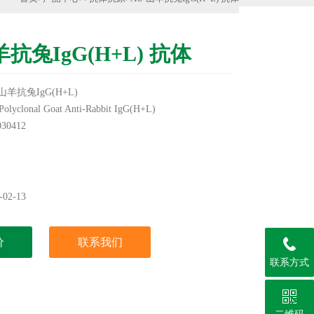
羊抗兔IgG(H+L) 抗体
羊抗兔IgG(H+L)
lonal Goat Anti-Rabbit IgG(H+L)
0412
身标签为准
实验用，不做其它用途！
02-13
价
联系我们
联系方式