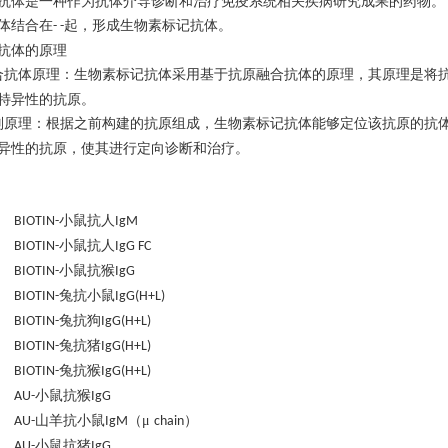
抗体是一种作为抗体介导诊断和治疗免疫系统相关疾病研究成果的药物。
体结合在
起，形成生物素标记抗体。
- -
抗体的原理
合抗体原理：生物素标记抗体采用基于抗原融合抗体的原理，其原理是将
特异性的抗原。
别原理
：
根据之前构建的抗原组成，生物素标记抗体能够定位该抗原的抗
异性的抗原，使其进行定向诊断和治疗。
小鼠抗人
 BIOTIN-
IgM
小鼠抗人
 BIOTIN-
IgG FC
小鼠抗猴
 BIOTIN-
IgG
兔抗小鼠
 BIOTIN-
IgG(H+L)
兔抗狗
 BIOTIN-
IgG(H+L)
兔抗猪
 BIOTIN-
IgG(H+L)
兔抗猴
 BIOTIN-
IgG(H+L)
小鼠抗猴
4 AU-
IgG
山羊抗小鼠
（μ
）
0 AU-
IgM
chain
小鼠抗猪
2 AU-
IgG