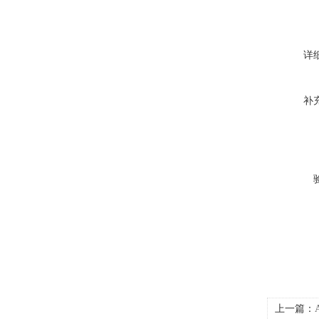
详
补
上一篇：