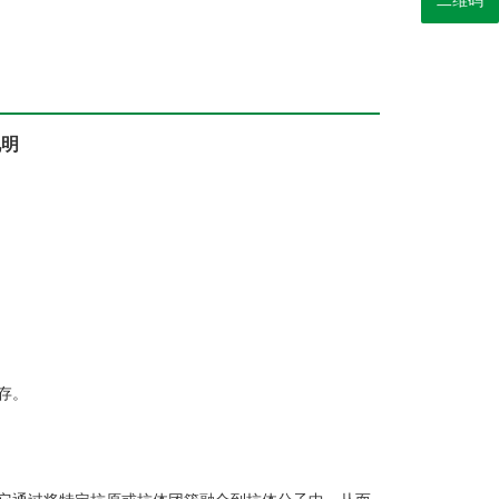
二维码
说明
存。