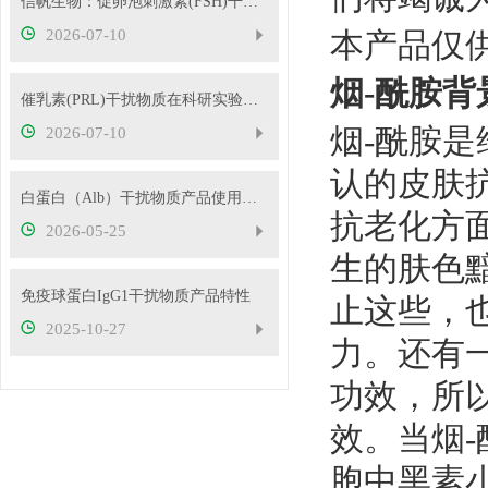
信帆生物：促卵泡刺激素(FSH)干扰物质使用方法
2026-07-10
本产品仅
烟
-酰胺
背
催乳素(PRL)干扰物质在科研实验中的应用——南京信帆技术有限公司产品概述
烟
-酰胺
是
2026-07-10
认的皮肤
白蛋白（Alb）干扰物质产品使用方法
抗老化方
2026-05-25
生的肤色
免疫球蛋白IgG1干扰物质产品特性
止这些，
2025-10-27
力。还有
功效，所
效。当
烟
胞中黑素小