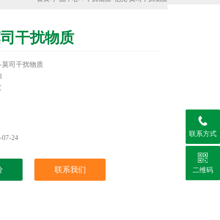
莫司干扰物质
-莫司干扰物质
l
℃
类干扰物质，更多产品信息欢迎致电咨询，我们将竭诚
联系方式
实验用，不做其它用途！
07-24
价
联系我们
二维码