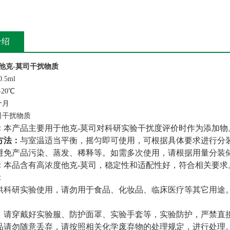
介绍
他克-莫司干扰物质
5ml
20℃
个月
：
本产品主要用于
他克-莫司
对科研实验干扰度评价时作为添加物
方法：
与室温适当平衡，摇匀即可使用，可根据具体要求进行分
避免产品污染、蒸发、稀释等。如需多次使用，请根据用量分装
：
本品含有高浓度
他克-莫司
，稳定性和适配性好，符合相关要求
：
供科研实验使用，请勿用于食品、化妆品、临床医疗等其它用途
。
，请穿戴好实验服、防护面罩、实验手套等，实验防护，严禁直
品请勿随意丢弃，请按照相关化学废弃物的处理规定，进行处理