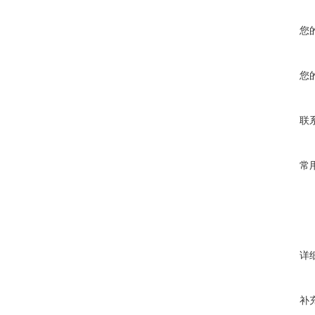
您
您
联
常
详
补