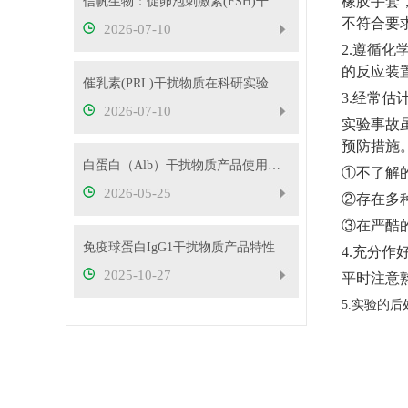
橡胶手套
信帆生物：促卵泡刺激素(FSH)干扰物质使用方法
不符合要
2026-07-10
2.遵循
的反应装
催乳素(PRL)干扰物质在科研实验中的应用——南京信帆技术有限公司产品概述
3.经常估
2026-07-10
实验事故
预防措施
白蛋白（Alb）干扰物质产品使用方法
①不了解
2026-05-25
②存在多种
③在严酷
免疫球蛋白IgG1干扰物质产品特性
4.充分
2025-10-27
平时注意
5.实验的