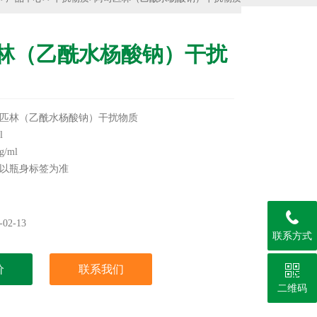
林（乙酰水杨酸钠）干扰
匹林（乙酰水杨酸钠）干扰物质
l
/ml
以瓶身标签为准
类干扰物质，更多产品信息欢迎致电咨询，我们将竭诚
02-13
联系方式
实验用，不做其它用途！
价
联系我们
二维码