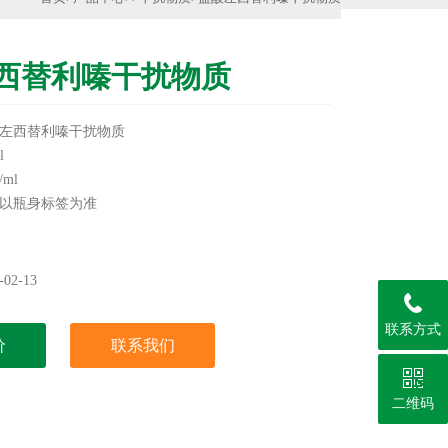
西替利嗪干扰物质
左西替利嗪干扰物质
l
ml
以瓶身标签为准
类干扰物质，更多产品信息欢迎致电咨询，我们将竭诚
02-13
实验用，不做其它用途！
联系方式
价
联系我们
二维码