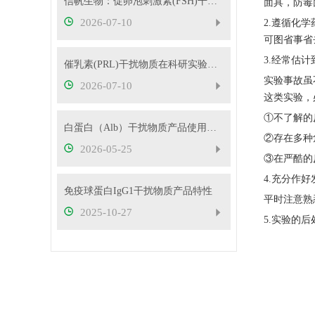
信帆生物：促卵泡刺激素(FSH)干扰物质使用方法
面具，防毒
2026-07-10
2.遵循化
可图省事省
3.经常估
催乳素(PRL)干扰物质在科研实验中的应用——南京信帆技术有限公司产品概述
实验事故虽
2026-07-10
这类实验，
①不了解的
白蛋白（Alb）干扰物质产品使用方法
②存在多种
2026-05-25
③在严酷的
4.充分作
免疫球蛋白IgG1干扰物质产品特性
平时注意熟
2025-10-27
5.实验的