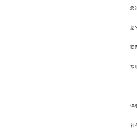
您
您
联
常
详
补