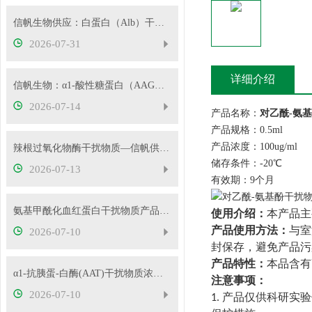
信帆生物供应：白蛋白（Alb）干扰物质
2026-07-31
详细介绍
信帆生物：α1-酸性糖蛋白（AAG）干扰物质使用说明
2026-07-14
产品名称：
对乙酰-氨
产品规格：0.5ml
产品浓度：100ug/ml
辣根过氧化物酶干扰物质—信帆供应多种浓度
储存条件：-20℃
2026-07-13
有效期：9个月
氨基甲酰化血红蛋白干扰物质产品使用方法
使用介绍：
本产品主
产品使用方法：
与室
2026-07-10
封保存，避免产品污
产品特性：
本品含有
α1-抗胰蛋-白酶(AAT)干扰物质浓度可根据客户要求定制
注意事项：
2026-07-10
产品仅供科研实验
1.