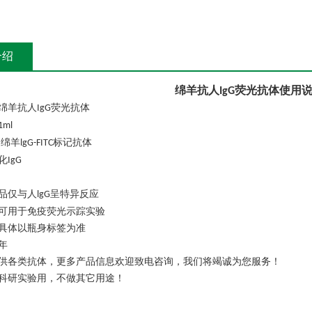
介绍
绵羊抗人
荧光抗体
使用
IgG
绵羊抗人
荧光抗体
IgG
1ml
绵羊
标记抗体
:
lgG-FITC
化
IgG
品仅与人
呈特异反应
lgG
可用于免疫荧光示踪实验
具体以瓶身标签为准
年
供各类抗体，更多产品信息欢迎致电咨询，我们将竭诚为您服务！
科研实验用，不做其它用途！