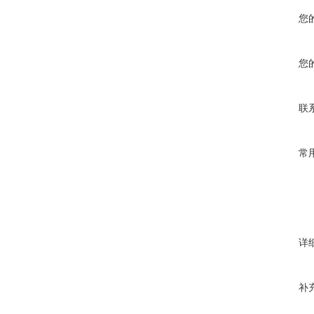
您
您
联
常
详
补