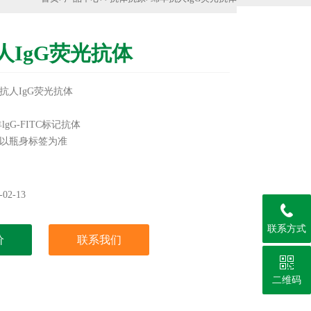
人IgG荧光抗体
抗人IgG荧光抗体
gG-FITC标记抗体
以瓶身标签为准
类抗体，更多产品信息欢迎致电咨询，我们将竭诚为您
02-13
实验用，不做其它用途！
联系方式
价
联系我们
二维码