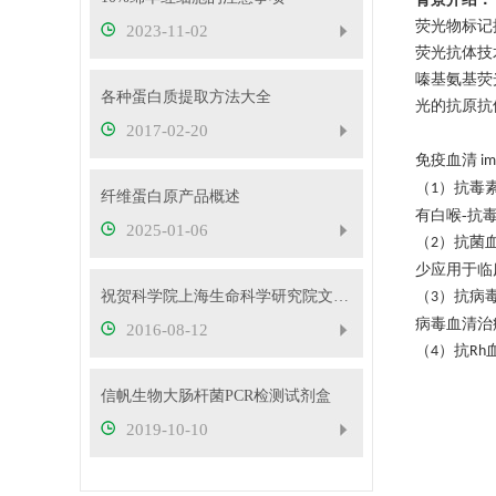
荧光物标记
2023-11-02
荧光抗体技
嗪基氨基荧
各种蛋白质提取方法大全
光的抗原抗
2017-02-20
免疫血清
im
（
）抗毒
1
纤维蛋白原产品概述
有白喉-抗
2025-01-06
（
）抗菌
2
少应用于临
祝贺科学院上海生命科学研究院文章发表于《实验植物学杂志》
（
）抗病
3
病毒血清治
2016-08-12
（
）抗
4
Rh
信帆生物大肠杆菌PCR检测试剂盒
2019-10-10