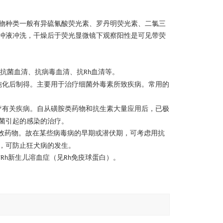
物种类一般有异硫氰酸荧光素、罗丹明荧光素、二氯三
冲液冲洗，干燥后于荧光显微镜下观察阳性是可见带荧
抗菌血清、抗病毒血清、抗
血清等。
Rh
纯化后制得。主要用于治疗细菌外毒素所致疾病。常用的
疗有关疾病。自从磺胺类药物和抗生素大量应用后，已极
菌引起的感染的治疗。
效药物。故在某些病毒病的早期或潜伏期，可考虑用抗
，可防止狂犬病的发生。
防
新生儿溶血症（见
免疫球蛋白）。
Rh
Rh