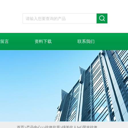
线留言
资料下载
联系我们
首页
>
产品中心
>>
抗体抗原
>
绵羊抗人IgG荧光抗体