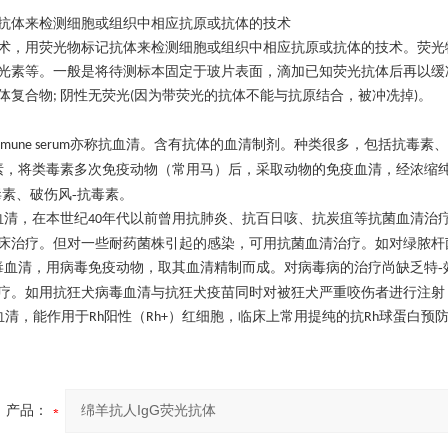
抗体来检测细胞或组织中相应抗原或抗体的技术
术，用荧光物标记抗体来检测细胞或组织中相应抗原或抗体的技术。荧光
光素等。一般是将待测标本固定于玻片表面，滴加已知荧光抗体后再以缓
体复合物
阴性无荧光
因为带荧光的抗体不能与抗原结合，被冲冼掉
。
;
(
)
亦称抗血清。含有抗体的血清制剂。种类很多，包括抗毒素、
mune serum
素，将类毒素多次免疫动物（常用马）后，采取动物的免疫血清，经浓缩
毒素、破伤风-抗毒素。
血清，在本世纪
年代以前曾用抗肺炎、抗百日咳、抗炭疽等抗菌血清治
40
床治疗。但对一些耐药菌株引起的感染，可用抗菌血清治疗。如对绿脓杆
毒血清，用病毒免疫动物，取其血清精制而成。对病毒病的治疗尚缺乏特-
疗。如用抗狂犬病毒血清与抗狂犬疫苗同时对被狂犬严重咬伤者进行注射
血清，能作用于
阳性（
）红细胞，临床上常用提纯的抗
球蛋白预
Rh
Rh+
Rh
产品：