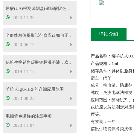
尿酸(UA)检测试剂盒(磷钨酸比色法)的操作步骤
2023-11-30
详细介绍
全血线粒体提取试剂盒应该如何正确使用
2020-06-19
产品名称：绵羊抗人
D.
信帆生物销售碳酸钠标准溶液，欢迎抢购
产品规格：
1ml
储存条件：具体以瓶身
2019-11-12
宿主：绵羊
成分：抗血清、防腐剂
羊抗人IgG-HRP的详细应用范围
纯度：免疫电泳法检测
2023-08-22
应用范围：酶标试剂、
或抗原夹芯法测定对应
度等。
毛细管色谱柱的注意事项
有效期：一年
2020-11-04
信帆生物提供各类抗体