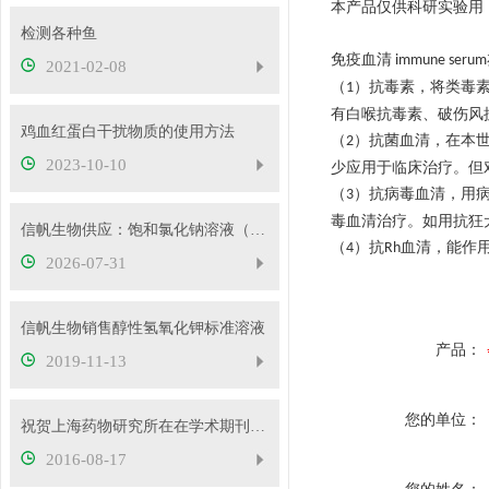
本产品仅供科研实验用
检测各种鱼
免疫血清
immune serum
2021-02-08
（
）抗毒素，将类毒
1
有白喉抗毒素、破伤风
鸡血红蛋白干扰物质的使用方法
（
）抗菌血清，在本
2
2023-10-10
少应用于临床治疗。但
（
）抗病毒血清，用
3
毒血清治疗。如用抗狂
信帆生物供应：饱和氯化钠溶液（26.5%）
（
）抗
血清，能作
4
Rh
2026-07-31
信帆生物销售醇性氢氧化钾标准溶液
产品：
2019-11-13
您的单位：
祝贺上海药物研究所在在学术期刊elife在线发表研究论文
2016-08-17