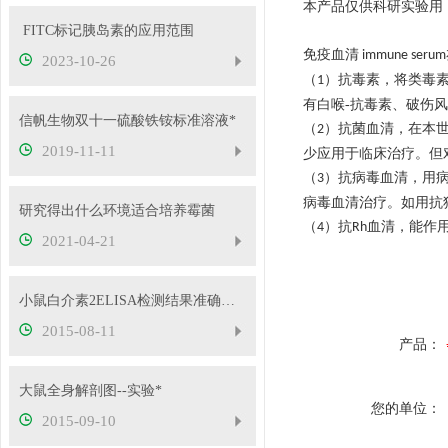
本产品仅供科研实验用
​ FITC标记胰岛素的应用范围
免疫血清
immune serum
2023-10-26
（
）抗毒素，将类毒
1
有白喉-抗毒素、破伤风
信帆生物双十一硫酸铁铵标准溶液*
（
）抗菌血清，在本
2
2019-11-11
少应用于临床治疗。但
（
）抗病毒血清，用
3
病毒血清治疗。如用抗
研究得出什么环境适合培养霉菌
（
）抗
血清，能作
4
Rh
2021-04-21
小鼠白介素2ELISA检测结果准确的必要条件
2015-08-11
产品：
大鼠全身解剖图--实验*
您的单位：
2015-09-10