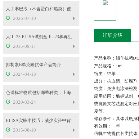
人工淋巴液（不含蛋白和脂类）使用说明及储存条件
2026-07-10
详细介绍
人IL-23 ELISA试剂盒:IL-23和再生障碍贫血关系
2015-09-17
产品名称：绵羊抗猪
Ig
抑制素B单克隆抗体产品简介
产品规格：
1ml
宿主：绵羊
2024-04-18
成分：抗血清、防腐剂
纯度：免疫电泳法检测
色谱标准物质包括哪些种类，上海信帆为您提供品种色谱标准物质
应用范围：酶标试剂、
2020-03-24
或抗原夹芯法测定对应
度等。
储存条件：具体以瓶身
ELISA实验小技巧：减少实验中背景因素的影响
有效期：一年
2015-08-10
信帆生物提供各类抗体