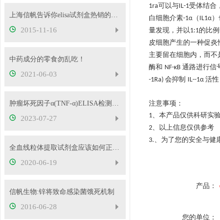
可以与
受体结合
1ra
IL-1
上海信帆告诉你elisa试剂盒热销的原因
白细胞介素
（
）
-1α
IL1α
2015-11-16
量发现，并以
的比例
1:1
皮细胞产生的一种促炎
主要留在细胞内，而不
中药成分的零食勿乱吃！
酶和
通路进行信
NF-κB
2021-06-03
会抑制
活性
-1Ra)
IL--1α
肿瘤坏死因子α(TNF-α)ELISA检测试剂盒引用的文献
注意事项：
、
本产品仅供科研实
1
2023-07-27
、以上信息仅供参考
2
、为了您的安全与健
3.
全血线粒体提取试剂盒应该如何正确使用
2020-06-19
产品：
信帆生物:锌将致命感染菌饿死机制
2016-06-28
您的单位：