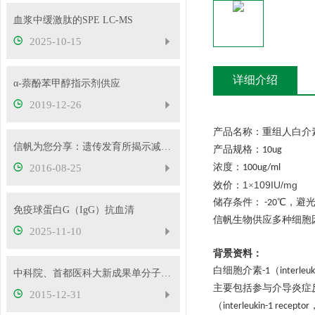
血浆中缓激肽的SPE LC-MS
2025-10-15
详细介绍
α-萘酚苯甲醇指示剂供应
2019-12-26
产品名称：重组人白介
信帆为您分享：遗传发育所揭示减数分裂同源重组保障新机制
产品规格：
10ug
浓度：
2016-08-25
100ug/ml
1
109IU/mg
效价：
×
储存条件：
℃，避
-20
免疫球蛋白G（IgG）抗血清
信帆生物供应多种细胞
2025-11-10
背景资料：
白细胞介素
（
-1
interleuk
中科院、首都医科大新成果单分子测序的甲基化组分析
主要包括参与介导炎症
2015-12-31
（
interleukin-1 receptor