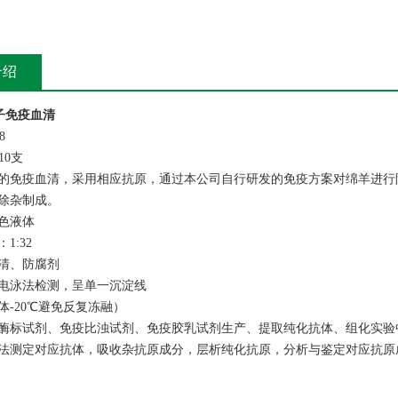
介绍
子免疫血清
8
10支
的免疫血清，采用相应抗原，通过本公司自行研发的免疫方案对绵羊进行
除杂制成。
色液体
1:32
清、防腐剂
电泳法检测，呈单一沉淀线
体-20℃避免反复冻融）
酶标试剂、免疫比浊试剂、免疫胶乳试剂生产、提取纯化抗体、组化实验
法测定对应抗体，吸收杂抗原成分，层析纯化抗原，分析与鉴定对应抗原