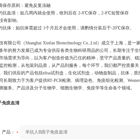
血清保存原则：避免反复冻融
的抗血清：如几周内就会使用，收到后在 2-8℃保存，2-8℃短暂保存
没有影响。
存的抗体：如抗体需超过 1个月后才会使用，请酌情分装后于-20℃保存。
限公司（Shanghai Xinfan Biotechnology Co.,Ltd）成
多年的努力发展已成为专业供应各类生物科研用品的公司，长期专注于生
市场需求为导向，以为客户创造价值为己任的精神，坚守产品质量的、稳
监控检测，从包装到品质，从产品到服务，每个环节，我们都严控质量关
。我们供应的产品包括elisa试剂盒，生化试剂盒，动物血制品，抗体，
长期致力于为客户提供RT-PCR检测、病理染色、免疫组化检测、Western 
测服务。产品涉及分子生物学、细胞生物学、免疫学等生命各个领域。
子免疫血清
产品：