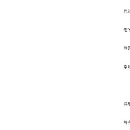
您
您
联
常
详
补