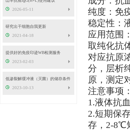
成分：抗
山羊抗猪IgG(H+L)使用建议
纯度：免
2026-05-11
稳定性：液
研究出干细胞自我更新
应用范围
2021-04-18
取纯化抗
提供好的免疫印迹WB检测服务
对应抗原
2023-02-03
分，层析
原，测定
低渗裂解缓冲液（灭菌）的储存条件
2023-10-13
注意事项
1.液体抗
2.短期保
存，2-8