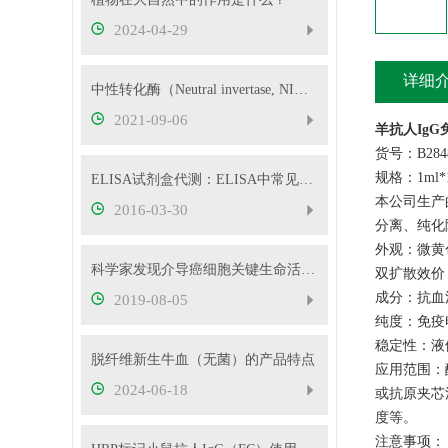
2024-04-29
详细
中性转化酶（Neutral invertase, NI）的检测原理！
2021-09-06
羊抗人IgG
货号：B284
规格：1ml*
ELISA试剂盒代测：ELISA中常见问题及解决方法经验总结
本公司生产
2016-03-30
分离、纯化
外观：微黄
科学家发现介导癌细胞关键生命活动的蛋白质
双扩散效价：
成分：抗血
2019-08-05
纯度：免疫
稳定性：液
脱纤维新生牛血（无菌）的产品特点
应用范围：
2024-06-18
或抗原夹芯
度等。
注意事项：