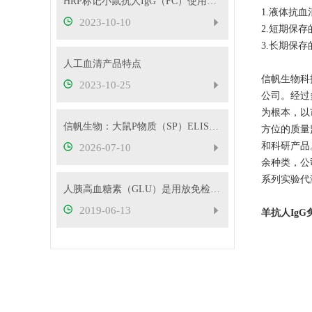
HRP标记小鼠抗人IgG（FC）使用建议
1.液体抗
2023-10-10
2.短期保
3.长期保
人工血清产品特点
信帆生物科技有
2023-10-25
公司。经过
为根本，以
信帆生物：大鼠P物质（SP）ELISA检测试剂盒性能指标
方位的质量
和科研产品
2026-07-10
余种类，公司
系列实验代
人胰高血糖素（GLU）是用放免检测好还是用ELISA检测好
2019-06-13
羊抗人IgG