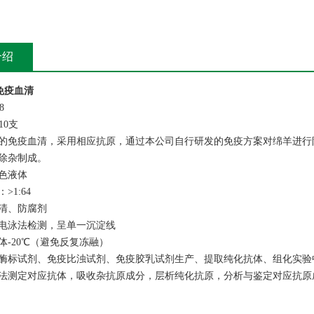
介绍
免疫血清
8
10支
的免疫血清，采用相应抗原，通过本公司自行研发的免疫方案对绵羊进行
除杂制成。
色液体
>1:64
清、防腐剂
电泳法检测，呈单一沉淀线
体-20℃（避免反复冻融）
酶标试剂、免疫比浊试剂、免疫胶乳试剂生产、提取纯化抗体、组化实验
法测定对应抗体，吸收杂抗原成分，层析纯化抗原，分析与鉴定对应抗原