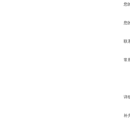
您
您
联
常
详
补