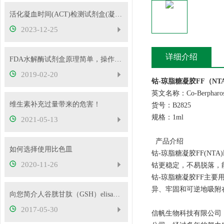
活化凝血时间(ACT)检测试剂盒(凝固法)的参考区间
2023-12-25
详细介绍
FDA水解酶试剂盒原理简单，操作方便
2019-02-20
钴-琼脂糖凝胶FF（NT
英文名称：Co-Berpharos
维生素补充过量带来的危害！
货号：B2825
规格：1ml
2021-05-13
产品介绍
如何选择使用比色皿
钴-琼脂糖凝胶FF(NT
2020-11-26
钴更稳定，不易脱落，
钴-琼脂糖凝胶FF主要
异、牢固和可逆地吸附
向您简介人谷胱甘肽（GSH）elisa试剂盒
2017-05-30
信帆生物科技有限公司（Sha