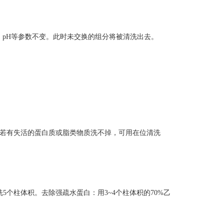
、pH等参数不变。此时未交换的组分将被清洗出去。
生时若有失活的蛋白质或脂类物质洗不掉，可用在位清洗
）洗5个柱体积。去除强疏水蛋白：用3~4个柱体积的70%乙