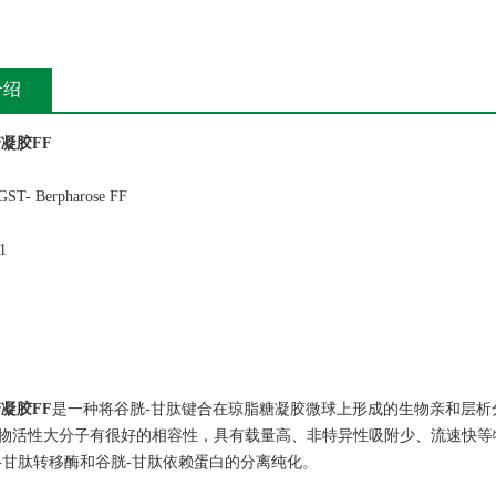
介绍
糖凝胶FF
GST- Berpharose FF
1
糖凝胶FF
是一种将谷胱-甘肽键合在琼脂糖凝胶微球上形成的生物亲和层析
物活性大分子有很好的相容性，具有载量高、非特异性吸附少、流速快等特
-甘肽转移酶和谷胱-甘肽依赖蛋白的分离纯化。