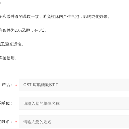
：
柱子和缓冲液的温度一致，避免柱床内产生气泡，影响纯化效果。
存条件为20%乙醇，4~8℃。
℃,常压,避光运输。
研实验使用。
产品：
的单位：
的姓名：