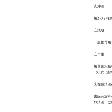
④冲洗
用2~3个
⑤洗脱
一般推荐用
⑥再生
用蒸馏水按
（CIP）法
⑦在位清洗(C
去除沉淀和变
醇清洗，立即