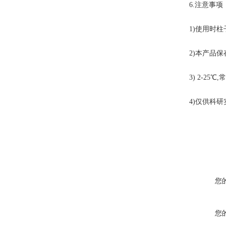
6.注意事项
1)使用时
2)本产品保
3) 2-25
4)仅供科
您
您