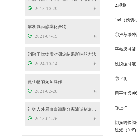
2.规格
2018-10-29
1ml（预装
解析氯丙醇类化合物
①推荐缓冲
2021-04-19
平衡缓冲液：10 
消除干扰物质对测定结果影响的方法
2024-10-14
洗脱缓冲液：50
②平衡
微生物的无菌操作
2021-02-28
用平衡缓冲
③上样
订购人外周血白细胞分离液试剂盒有礼物赠送哦！
2018-01-26
切换转换阀
过滤（0.45