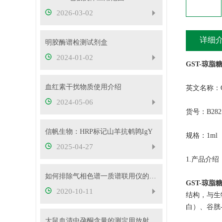
2026-03-02
详细
明胶酶谱检测试剂盒
2024-01-02
GST-琼脂
血红素干扰物质使用介绍
英文名称：
2024-05-06
货号：B282
信帆生物：HRP标记山羊抗鹌鹑IgY
规格：1ml
2025-04-27
1.产品介绍
如何排除气相色谱一质谱联用仪的故障
GST-琼脂
2020-10-11
结构，与生
白）、谷胱
大鼠血清中孕酮含量的测定用放射免疫方法检测更准确