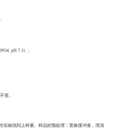
：
2PO4, pH 7.3）。
数不变。
性实验找到上样量。样品的预处理：置换缓冲液，澄清