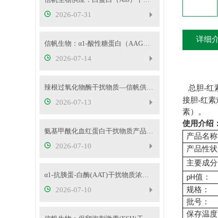
2026-07-31
详细
信帆生物：α1-酸性糖蛋白（AAG）干扰物质使用说明
2026-07-14
辣根过氧化物酶干扰物质—信帆供应多种浓度
总胆-红
接胆-红
2026-07-13
素）。
使用介绍
氨基甲酰化血红蛋白干扰物质产品使用方法
产品
名称
2026-07-10
产品性状
主要成分
α1-抗胰蛋-白酶(AAT)干扰物质浓度可根据客户要求定制
值
：
pH
规格：
2026-07-10
批号：
保存温度