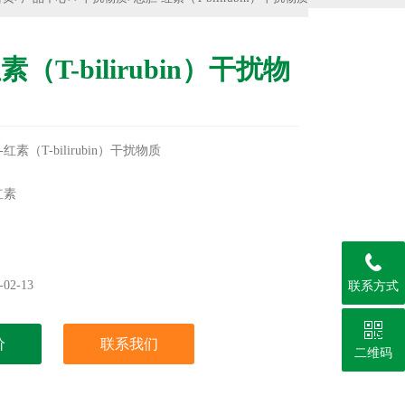
素（T-bilirubin）干扰物
素（T-bilirubin）干扰物质
红素
签
保存
，6个月
02-13
联系方式
价
联系我们
二维码