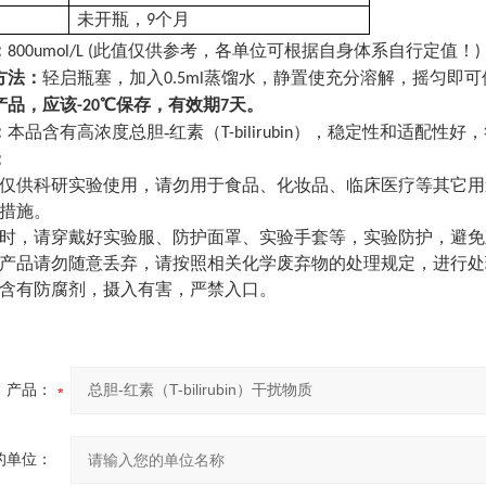
未开瓶，
个月
9
：
此值仅供参考，各单位可根据自身体系自行定值！
800umol/L (
)
方法：
轻启瓶塞，加入
蒸馏水
，静置使充分溶解，摇匀即可
0.5ml
产品，应该
℃保存，有效期
天。
-20
7
：
本品含有高浓度
总胆-红素（
）
，稳定性和适配性好，
T-bilirubin
：
仅供科研实验使用，请勿用于食品、化妆品、临床医疗等其它用
措施。
时，请穿戴好实验服、防护面罩、实验手套等，实验防护，避免
产品请勿随意丢弃，请按照相关化学废弃物的处理规定，进行处
含有防腐剂，摄入有害，严禁入口。
产品：
的单位：