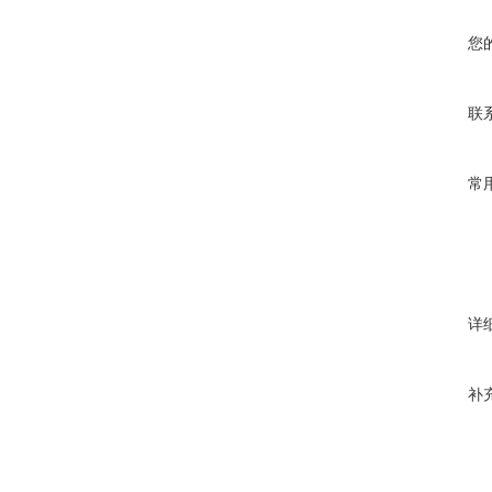
您
联
常
详
补