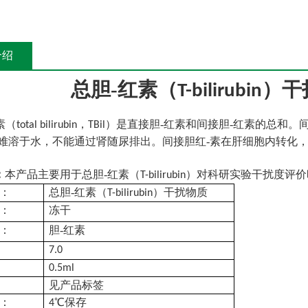
介绍
总胆-红素（
）干
T-bilirubin
素（
，
）是直接胆-红素和间接胆-红素的总和。
total bilirubin
TBil
素难溶于水，不能通过肾随尿排出。间接胆红-素在肝细胞内转化，
：
本产品主要用于总胆-红素（
）对科研实验干扰度评价
T-bilirubin
：
总胆-红素（
）干扰物质
T-bilirubin
：
冻干
：
胆-红素
7.0
0.5ml
见产品标签
：
℃
保存
4