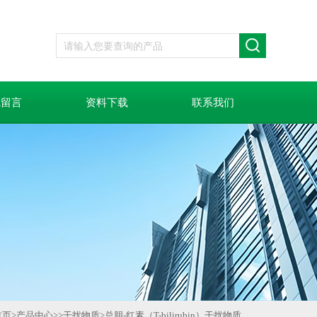
线留言
资料下载
联系我们
首页
>
产品中心
>>
干扰物质
>
总胆-红素（T-bilirubin）干扰物质