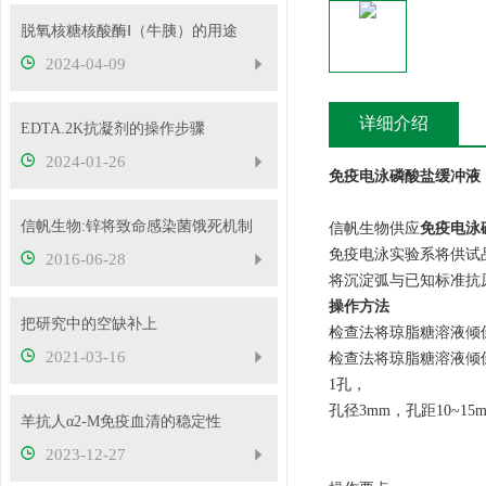
脱氧核糖核酸酶Ⅰ（牛胰）的用途
2024-04-09
详细介绍
EDTA.2K抗凝剂的操作步骤
2024-01-26
免疫电泳磷酸盐缓冲液（p
信帆生物:锌将致命感染菌饿死机制
信帆生物供应
免疫电泳磷
免疫电泳实验系将供试
2016-06-28
将沉淀弧与已知标准抗
操作方法
把研究中的空缺补上
检查法将琼脂糖溶液倾倒
2021-03-16
检查法将琼脂糖溶液倾
1孔，
孔径3mm，孔距10~1
羊抗人α2-M免疫血清的稳定性
2023-12-27