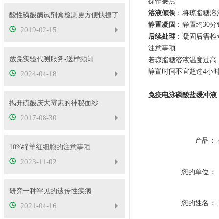
操作要点
溶液倾倒
‌：将琼脂糖
酸性磷酸酶试剂盒检测更方便快捷了
静置凝固
‌：静置约3
2019-02-15
后续处理
‌：凝固后需
注意事项
放免实验代测服务-送样须知
若琼脂糖溶液温度过高
静置时间不宜超过4小
2024-04-18
免疫电泳磷酸盐缓冲液（p
揭开硫酸庆大霉素的神秘面纱
2017-08-30
产品：
10%绵羊红细胞的注意事项
2023-11-02
您的单位：
研究一种罕见的遗传性疾病
您的姓名：
2021-04-16