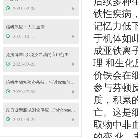
后续多种
2021-02-08
铁性疾病
记忆力低
信帆供应：人工血清
于机体如
2025-10-13
成亚铁离
兔抗绵羊IgG免疫血清的应用范围
理 和生
2023-09-28
价铁会在
信帆生物实验必杀技：告诉你如何消除系统误差
参与芬顿
2020-07-08
质，积累的
亡。这是
改良凝聚胺试剂盒供应，Polybrene试剂盒
2021-09-28
取物中非
的变 化