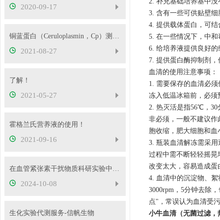
2. 补充基础培养基中
2020-09-17
3. 含有一些可供贴壁
4. 提供载体蛋白，可
铜蓝蛋白（Ceruloplasmin，Cp）测定试剂盒使用说明！
5. 在一些情况下，中
6. 给培养液提供良好
2021-08-27
7. 提供蛋白酶抑制剂
血清的使用注意事项：
了解！
1. 需要保存的血清必
2021-05-27
冻入低温冰箱前，必须
2. 热灭活是指56℃，
非必须，一般不建议作
霍格兰氏营养液的使用！
胞收缩，肥大细胞和血
2021-09-16
3. 瓶装血清解冻需采
过程中需不断轻轻摇晃
改变太大，容易造成蛋
在血管紧张素干扰物质科研实验中，需要注意的事项
4. 血清中的沉淀物
2024-10-08
3000rpm，5分钟
点"，常误认为血清受
生化实验代测服务-信帆生物
小牛血清（无菌过滤，