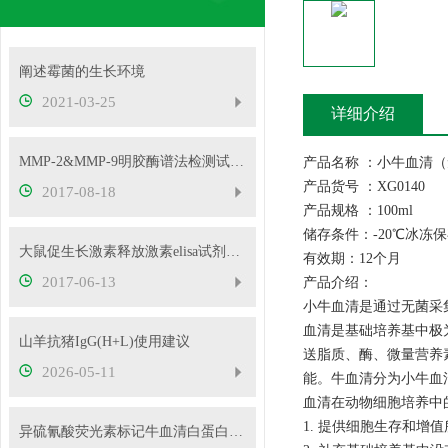
阐述霉菌的生长环境
2021-03-25
详细介绍
MMP-2&MMP-9明胶酶谱法检测试剂盒普及啦
产品名称 ：小牛血清
产品货号 ：XG0140
2017-08-18
产品规格 ：100
储存条件：-20℃冰冻
大鼠促生长激素释放激素elisa试剂盒太给力了
有效期：12
2017-06-13
产品介绍：
小牛血清是通过无菌采
血清是基础培养基中极
山羊抗猪IgG(H+L)使用建议
送脂质、酶、微量营养
2026-05-11
能。牛血清分为小牛血
血清在动物细胞培养中
1. 提供细胞生存和增
异硫氰酸荧光素标记牛血清白蛋白，BSA-FITC供应