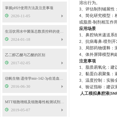
溶出行为。
掌握pH计使用方法及注意事项
、
评估制剂铺展性
3
、
简化研究模型：
2020-11-05
4
或脂质
制剂相互作
-
应用场景
生活饮用水中菌落总数质控样的使用指导
、
鼻腔纳米递送系
1
2024-01-18
、
抗病毒鼻-喷剂开
2
、
局部药物缓释
：
3
、
体外屏障模型构
4
乙二醇乙醚与乙醚的区别
注意事项
2017-02-05
、
脂质易氧化
：建
1
、
黏蛋白易聚集
：
2
信帆生物:遗传学mir-142-3p在造血干细胞中特异性
、
温度控制
：实验
3
2016-06-30
、
验证指标
：建议
4
人工模拟鼻腔液
(SNF
MTT细胞增殖及细胞毒性检测试剂盒的使用方法
2019-05-07