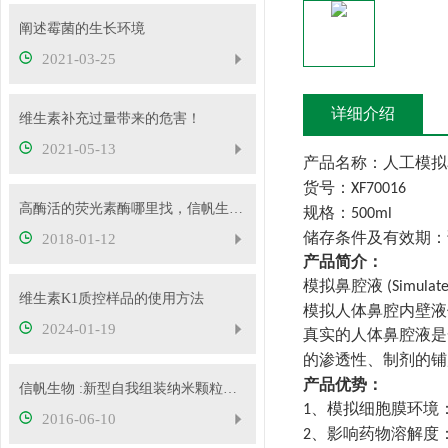
阐述霉菌的生长环境
2021-03-25
详细介绍
维生素补充过量带来的危害！
2021-05-13
产品名称：人工模拟
货号：
XF700
16
高酶活的荧光素酶哪里找，信帆生物为您提供
规格：
500ml
储存条件及有效期：
2018-01-12
产品简介：
模拟鼻腔液
(Simulate
维生素K1质控样品的使用方法
模拟人体鼻腔内壁液
2024-01-19
真实的人体鼻腔液是
的渗透性、制剂的铺
产品优势：
信帆生物 :新型自我组装纳米颗粒对抗流感病毒
、
模拟细胞膜环境
1
2016-06-10
、
影响药物溶解度
2