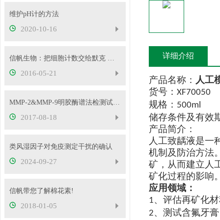
维护pH计的方法
2020-10-16
详细介绍
信帆生物：把细胞计数交给默克 把实验时间留给文献
2016-05-21
产品名称：
人工
货号：
XF70050
MMP-2&MMP-9明胶酶谱法检测试剂盒普及啦
规格：
500ml
储存条件及有效
2017-08-18
产品简介：
人工致龋液是一
类风湿因子对免疫测定干扰的确认
机制及防治方法
2024-09-27
矿，从而建立人
矿化过程的影响
应用领域：
信帆带您了解棉花素!
、评估再矿化材
1
2018-01-05
、
测试含氟牙膏
2