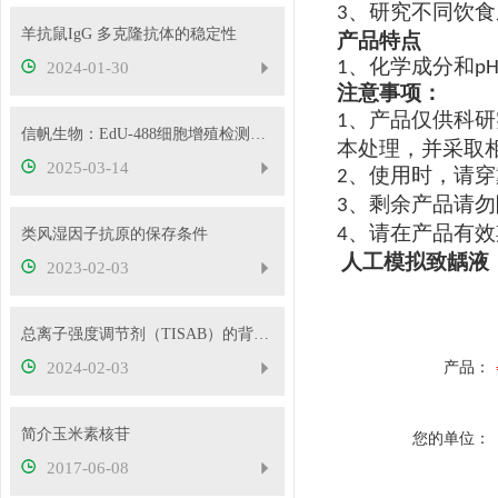
、
研究不同饮食
3
羊抗鼠IgG 多克隆抗体的稳定性
产品特点
、
化学成分和
1
p
2024-01-30
注意事项：
、产品仅供科研
1
信帆生物：EdU-488细胞增殖检测试剂盒的正确使用方法
本处理，并采取
2025-03-14
、使用时，请穿
2
、剩余产品请勿
3
、请在产品有效
4
类风湿因子抗原的保存条件
人工模拟致龋液
2023-02-03
总离子强度调节剂（TISAB）的背景介绍
2024-02-03
产品：
简介玉米素核苷
您的单位：
2017-06-08