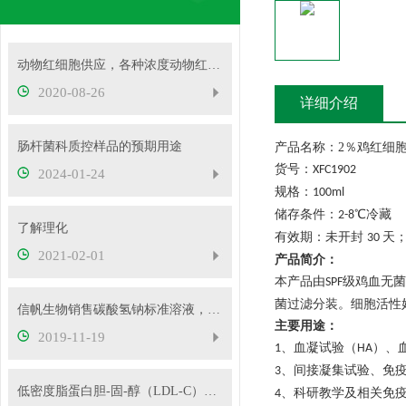
动物红细胞供应，各种浓度动物红细胞
2020-08-26
详细介绍
肠杆菌科质控样品的预期用途
产品名称：
2％鸡红细胞
货号：
XFC1902
2024-01-24
规格：
100ml
储存条件：
℃冷藏
2-8
了解理化
有效期：未开封
天
30
2021-02-01
产品简介：
本产品由
级鸡血无菌
SPF
菌过滤分装。细胞活性
信帆生物销售碳酸氢钠标准溶液，欢迎订购！
主要用途
：
2019-11-19
、
血凝试验（
）、
1
HA
、
间接凝集试验、免
3
低密度脂蛋白胆-固-醇（LDL-C）质控样品的产品参数
、
科研教学及相关免
4