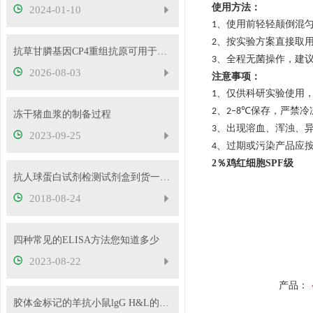
使用方法
：
2024-01-10
、
使用前轻轻颠倒混
1
、
按实验方案直接取
2
抗草甘膦基因CP4重组抗原可用于酶联免疫等实验
、
全程无菌操作，建
3
2026-08-03
注意事项
：
、
仅供科研实验使用
1
、
保存，严禁冷
2
2–8℃
冻干猪血浆的制备过程
、
出现溶血、浑浊、
3
2023-09-25
、
过期或污染产品应
4
2％鸡红细胞SPF级
抗人球蛋白试剂检测试剂盒到货一批，欢迎抢购-信帆生物科技有限公司
2018-08-24
四种常见的ELISA方法您知道多少
2023-08-22
产品：
胶体金标记的羊抗小鼠lgG H&L的来源