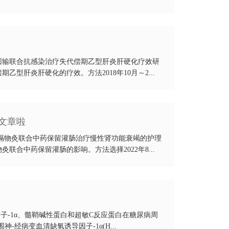
回输联合抗感染治疗失代偿期乙型肝炎肝硬化疗效研
型肝炎肝硬化的疗效。方法2018年10月～2...
文章啦
隔物灸联合中药保留灌肠治疗慢性肾功能衰竭的护理
合中药保留灌肠的影响。方法选择2022年8...
因子-1α、髓鞘碱性蛋白和超敏C反应蛋白在糖尿病周
经病变血清缺氧诱导因子-1α(H...