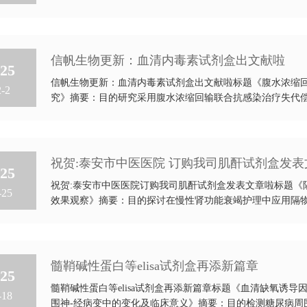
信帆生物更新：血清内毒素试剂盒出文献啦
25
信帆生物更新：血清内毒素试剂盒出文献啦标题《腹水浓缩
-2
究》摘要：目的研究采用腹水浓缩回输联合抗感染治疗失代偿期乙
祝贺:泰安市中医医院 订购我司肌酐试剂盒发表
25
祝贺:泰安市中医医院订购我司肌酐试剂盒发表文章啦标题《
-25
效果观察》摘要：目的探讨在慢性肾功能衰竭护理中应用隔物灸联
​髓鞘碱性蛋白等elisa试剂盒再添新篇章
25
髓鞘碱性蛋白等elisa试剂盒再添新篇章标题《血清缺氧诱导
-18
围神-经病变中的变化及临床意义》摘要：目的检测糖尿病周围神-