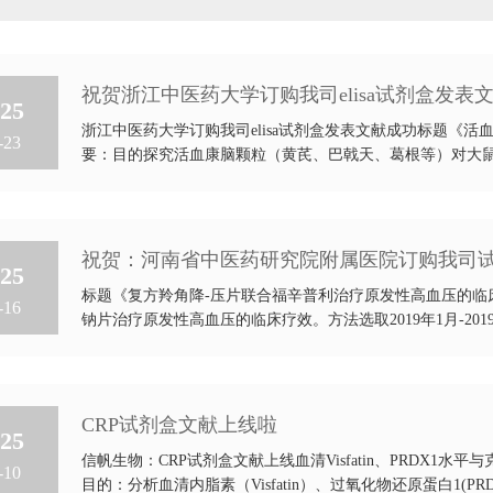
祝贺浙江中医药大学订购我司elisa试剂盒发表
25
浙江中医药大学订购我司elisa试剂盒发表文献成功标题《
-23
要：目的探究活血康脑颗粒（黄芪、巴戟天、葛根等）对大鼠
祝贺：河南省中医药研究院附属医院订购我司
25
标题《复方羚角降-压片联合福辛普利治疗原发性高血压的临床
-16
钠片治疗原发性高血压的临床疗效。方法选取2019年1月-201
CRP试剂盒文献上线啦
25
信帆生物：CRP试剂盒文献上线血清Visfatin、PRDX
-10
目的：分析血清内脂素（Visfatin）、过氧化物还原蛋白1(PRD