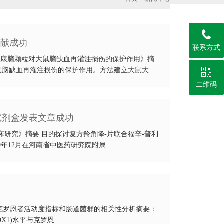
文献成功
联系方式
活血康脑颗粒对大鼠脑缺血再灌注损伤的保护作用》摘
脑缺血再灌注损伤的保护作用。方法建立大鼠大...
二维码
试剂盒发表文章成功
研究》摘要:目的探讨复方羚角降-片联合福辛-普利
9年12月在河南省中医药研究院附属...
1水平与克罗恩者活动度指标和肠道菌群的相关性分析摘要：
X1)水平与克罗恩...