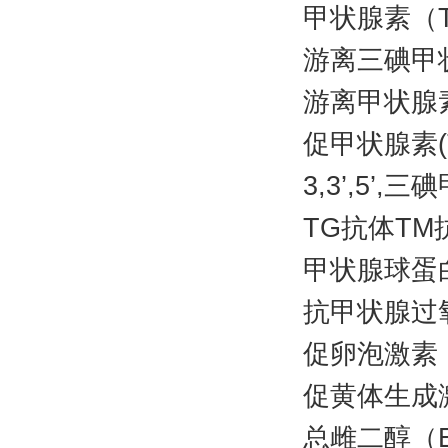
甲状腺素（
游离三碘甲状
游离甲状腺素
促甲状腺素(
3,3’,5’
TG抗体T
甲状腺球蛋
抗甲状腺过氧
促卵泡激素
促黄体生成
总雌二醇（