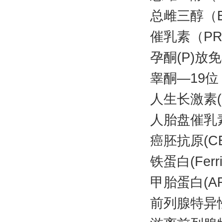
总雌三醇（
催乳素（P
孕酮(P)放
睾酮—19
人生长激素(
人胎盘催乳素
癌胚抗原(C
铁蛋白(Fer
甲胎蛋白(A
前列腺特异