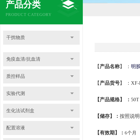
产品分类
PRODUCT CATEGORY
干扰物质
免疫血清/抗血清
【
产品名称
】
：
明
质控样品
【
产品
货号
】
：
XF-
实验代测
【产品规格】
：
50T
生化法试剂盒
【储存】：
按照说明
配置溶液
【有效期】：
6
个月