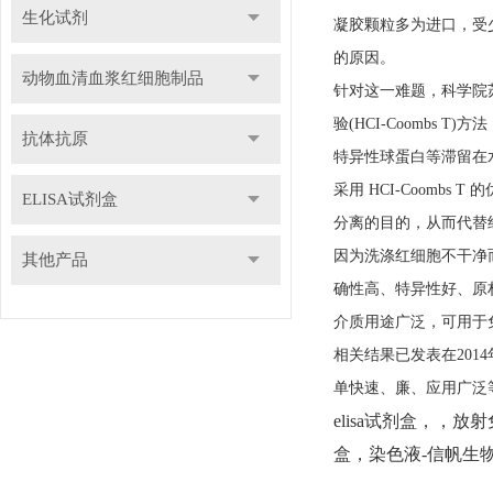
生化试剂
凝胶颗粒多为进口，受少
的原因。
动物血清血浆红细胞制品
针对这一难题，科学院
验(HCI-Coomb
抗体抗原
特异性球蛋白等滞留在
采用 HCI-Coom
ELISA试剂盒
分离的目的，从而代替
因为洗涤红细胞不干净
其他产品
确性高、特异性好、原
介质用途广泛，可用于免
相关结果已发表在20
单快速、廉、应用广泛
elisa试剂盒，，
盒，染色液
-信帆生