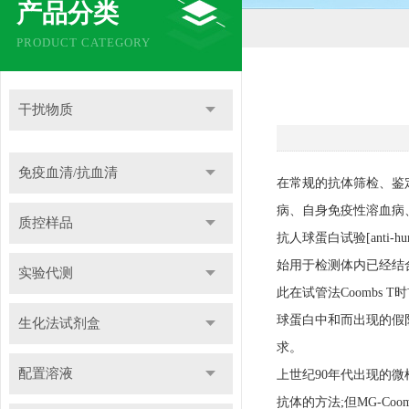
产品分类
PRODUCT CATEGORY
干扰物质
免疫血清/抗血清
在常规的抗体筛检、鉴
病、自身免疫性溶血病
质控样品
抗人球蛋白试验[anti-hum
始用于检测体内已经结
实验代测
此在试管法Coomb
球蛋白中和而出现的假
生化法试剂盒
求。
配置溶液
上世纪90年代出现的微柱凝胶
抗体的方法;但MG-C