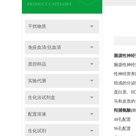
PRODUCT CATEGORY
干扰物质
免疫血清/抗血清
脑源性神经营养
质控样品
脑源性神经营养
性神经营养
实验代测
组成的分泌
蛋白质。B
生化法试剂盒
马和皮质的含
羟脯氨酸(Hy
配置溶液
48孔配置
96孔配置
生化试剂