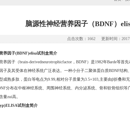
脑源性神经营养因子（BDNF）el
点击次数：1662 更新时间：2017-1
因子(BDNF)elisa试剂
盒简介
因子（brain-derivedneurotrophicfactor，BDNF）是198
因子及其受体在神经系统广泛表达。一种小分子二聚体蛋白质BDNF结构、
型成熟多肽，蛋白等电点为9.99,相对分子质量为3.5×103,主要由β折
DNF分布在中枢神经系统、周围神经系统、内分泌系统、骨和软骨组织等
量zui高。
p)ELISA试剂盒
简介