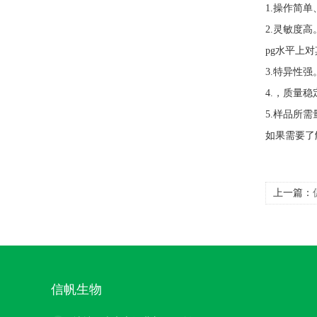
1.操作简
2.灵敏度
pg水平上
3.特异性
4.，质量稳
5.样品所需
如果需要了
上一篇：
信帆生物