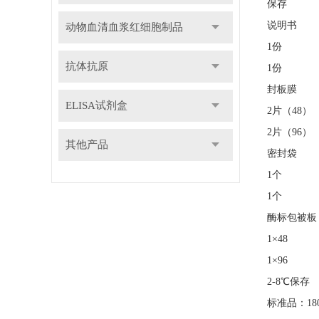
保存
说明书
动物血清血浆红细胞制品
1份
抗体抗原
1份
封板膜
ELISA试剂盒
2片（48）
2片（96）
其他产品
密封袋
1个
1个
酶标包被板
1×48
1×96
2-8℃保存
标准品：180