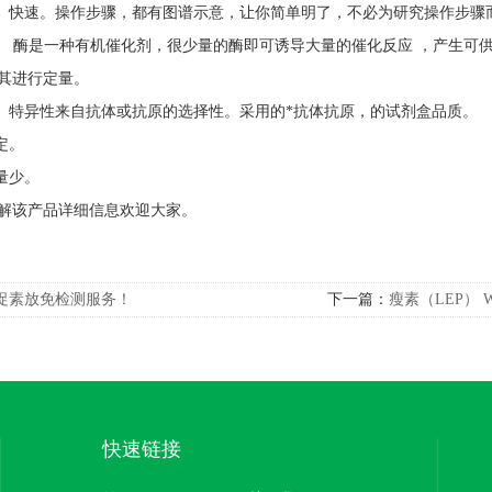
单、快速。操作步骤，都有图谱示意，让你简单明了，不必为研究操作步骤
高。 酶是一种有机催化剂，很少量的酶即可诱导大量的催化反应 ，产生可供
对其进行定量。
强。特异性来自抗体或抗原的选择性。采用的*抗体抗原，的试剂盒品质。
定。
量少。
解该产品详细信息欢迎大家。
促素放免检测服务！
下一篇：
瘦素（LEP） We
快速链接