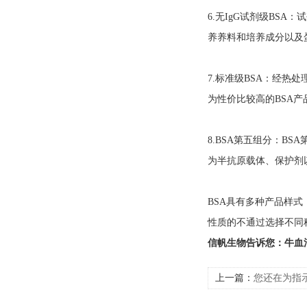
6.无IgG试剂级BS
养养料和培养成分以及蛋白
7.标准级BSA：经
为性价比较高的BSA产品，
8.BSA第五组分：B
为半抗原载体、保护剂以及
BSA具有多种产品样
性质的不通过选择不同
信帆生物告诉您：牛血
上一篇：
您还在为指
您走进形色各异的指