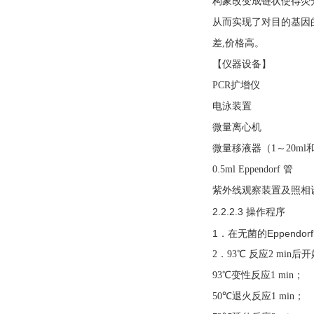
构象改变成链状使得荧
从而实现了对目的基因
差,价格高。
【仪器设备】
PCR扩增仪
电泳装置
微量离心机
微量移液器（1～20ml和
0.5ml Eppendorf 管
紫外线观察装置及照相
2.2.2.3 操作程序
1．在无菌的Eppend
2．93℃ 反应2 min
93℃变性反应1 min；
50℃退火反应1 min；