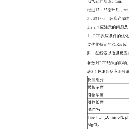
72℃延伸反应3 min。
经过17～35循环后，z
3．取1～5ml反应产
2.2.2.4 应注意的问
1．PCR反应条件的优
要优化特定的PCR反
到一些线索以改进反应条
参数对PCR结果的影响
表2-1 PCR各反应
反应组分
模板浓度
引物浓度
引物长度
dNTPs
Tris-HCl (10 mmol/L p
MgCl
2