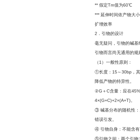
** 假定Tm值为60℃
*** 延伸时间依产物大
扩增效率
2．引物的设计
毫无疑问，引物的碱基
引物而言尚无通用的规
（1）一般性原则：
①长度：15～30bp，其
降低产物的特异性。
②G＋C含量：应在45
4×(G+C)+2×(A+T)。
③ 碱基分布的随机性
错误引发。
④ 引物自身：不能含
⑤引物之间：两个引物