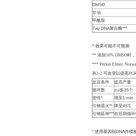
DMSO
甘油
甲酰胺
Taq
DNA聚合酶***
* 效果可能不可预测
** 添加10% DMS
*** Perkin Elmer, Norwa
表2-2 可改变以提高P
反应条件
提高产量
循环数
zui多35个
变性*
增至1 min
引物退火**
降至45℃
引物延伸***
在后期循环
* 使用基因组DNA作