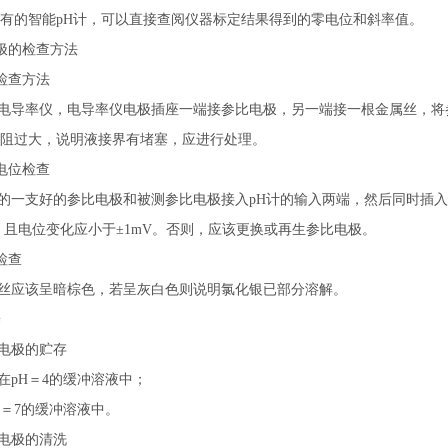
的智能pH计，可以直接查阅仪器标定结果得到的零电位和斜率值。
电极的检查方法
阻检查方法
电导率仪，电导率仪电极插座一端接参比电极，另一端接一根金属丝，将
如内阻过大，说明液接界有堵塞，应进行处理。
极电位检查
的一支好的参比电极和被测参比电极接入pH计的输入两端，然后同时插入KC
V，且电位变化应小于±1mV。否则，应该更换或再生参比电极。
检查
丝应该呈暗棕色，若呈灰白色则说明氯化银已部分溶解。
养
璃电极的贮存
在pH＝4的缓冲溶液中；
H＝7的缓冲溶液中。
璃电极的清洗