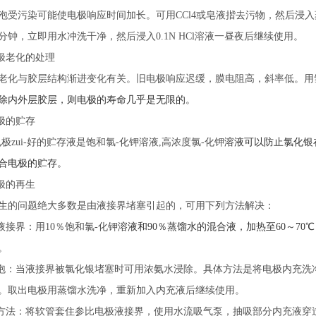
泡受污染可能使电极响应时间加长。可用CCl4或皂液揩去污物，然后浸入
0分钟，立即用水冲洗干净，然后浸入0.1N HCl溶液一昼夜后继续使用。
电极老化的处理
老化与胶层结构渐进变化有关。旧电极响应迟缓，膜电阻高，斜率低。用
除内外层胶层，则电极的寿命几乎是无限的。
电极的贮存
极zui-好的贮存液是饱和氯-化钾溶液,高浓度氯-化钾
溶液可以防止氯化银
合电极的贮存。
电极的再生
生的问题绝大多数是由液接界堵塞引起的，可用下列方法解决：
液接界：用10％饱和氯-化钾
溶液和90％蒸馏水的混合液，加热至60～70
。
浸泡：当液接界被氯化银堵塞时可用浓氨水浸除。具体方法是将电极内充洗净
。取出电极用蒸馏水洗净，重新加入内充液后继续使用。
空方法：将软管套住参比电极液接界，使用水流吸气泵，抽吸部分内充液穿