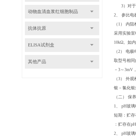
3）对于有
动物血清血浆红细胞制品
2、 参比
（1） 内
抗体抗原
采用实验室
10kΩ。
ELISA试剂盒
（2） 电
取型号相同
其他产品
－3～3m
（3） 外观
银－氯化银
（二） 保
1、 pH玻
短期：贮存
：贮存在p
2、 pH玻