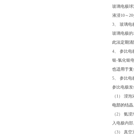
玻璃电极球
液浸10～2
3、 玻璃
玻璃电极的
此法定期清
4、 参比
银-氯化银电
也适用于复
5、 参比
参比电极发
（1） 浸泡
电部的结晶
（2） 氨
入电极内部
（3） 真