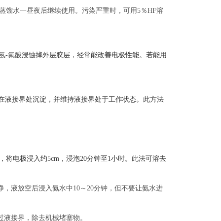
蒸馏水一昼夜后继续使用。污染严重时，可用5％HF溶
氢-氟酸
浸蚀掉外层胶层，经常能改善电极性能。若能用
在液接界处沉淀，并维持液接界处于工作状态。此方法
℃，将电极浸入约5cm，浸泡20分钟至1小时。此法可溶去
，液放空后浸入氨水中10～20分钟，但不要让氨水进
过液接界，除去机械堵塞物。