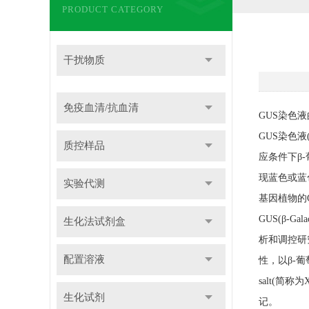
PRODUCT CATEGORY
干扰物质
免疫血清/抗血清
GUS染色
GUS染色液(
质控样品
应条件下β
现蓝色或蓝
实验代测
基因植物的
GUS(β-
生化法试剂盒
析和调控研
配置溶液
性，以β-葡萄糖
salt(简称
生化试剂
记。