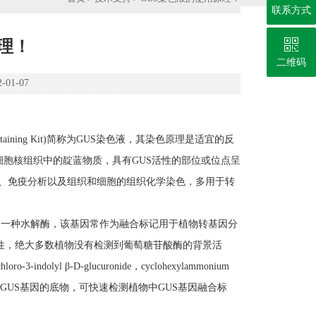
联系方式
理！
二维码
01-07
ne Staining Kit)简称为GUS染色液，其染色原理是适宜的反
因的细胞核组织中的靛蓝物质，具有GUS活性的部位或位点呈
析、免疫分析以及组织和细胞的组织化学染色，多用于转
葡萄糖苷酸酶的一种水解酶，该基因常作为融合标记用于植物转基因分
低活性，绝大多数植物没有检测到葡萄糖苷酸酶的背景活
l β-D-glucuronide，cyclohexylammonium
测大肠杆菌中GUS基因的底物，可快速检测植物中GUS基因融合标