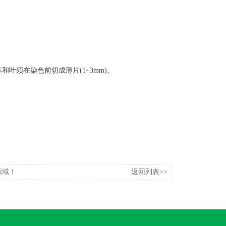
叶须在染色前切成薄片(1~3mm)。
领域！
返回列表>>