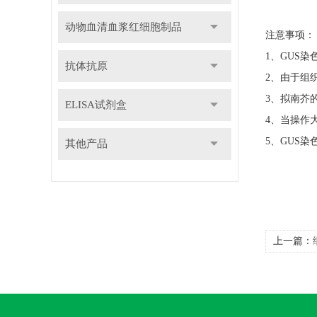
动物血清血浆红细胞制品
注意事项：
1、GUS
抗体抗原
2、由于组
3、拟南芥
ELISA试剂盒
4、当操作
5、GUS
其他产品
上一篇：