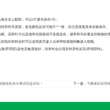
染色液在冰上配制，可以4℃避光保存3天。
织特异性等原因，蓝色颜色反应可能不*一致，应注意摸索具体实验条件。
的根、花和叶片以及烟草幼苗根就可直接染色；烟草和马铃薯这些植物的茎和
大的组织和样品时可以选用真空渗入法来帮助底物和酶渗入细胞。
染色液(即用型)染色灵敏度较好，但有时会出现非特异性反应(即假阳性)。
细胞线粒体分离试剂盒供应！
下一篇：
干酪素的应用