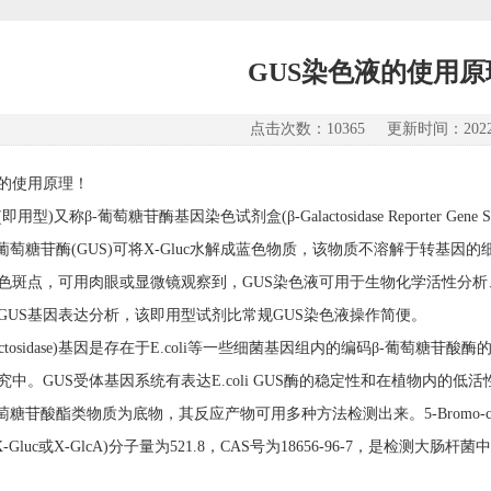
GUS染色液的使用原
点击次数：10365 更新时间：2022-
液的使用原理！
即用型)又称β-葡萄糖苷酶基因染色试剂盒(β-Galactosidase Reporter Ge
-葡萄糖苷酶(GUS)可将X-Gluc水解成蓝色物质，该物质不溶解于转基
色斑点，可用肉眼或显微镜观察到，GUS染色液可用于生物化学活性分
GUS基因表达分析，该即用型试剂比常规GUS染色液操作简便。
Galactosidase)基因是存在于E.coli等一些细菌基因组内的编码β-
究中。GUS受体基因系统有表达E.coli GUS酶的稳定性和在植物内的
苷酸酯类物质为底物，其反应产物可用多种方法检测出来。5-Bromo-chloro-3-indoly
为X-Gluc或X-GlcA)分子量为521.8，CAS号为18656-96-7，是检