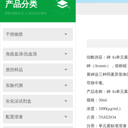
产品分类
PRODUCT CATEGORY
干扰物质
免疫血清/抗血清
信帆供应：砷 As单元
砷（Arsenic），
质控样品
黄砷这三种同素异形体
导致中毒。
实验代测
产品名称：砷 As单元
规格：50ml
生化法试剂盒
浓度：1000(μg/mL)
配置溶液
介质：5%H2SO4
分类：单元素标准溶液