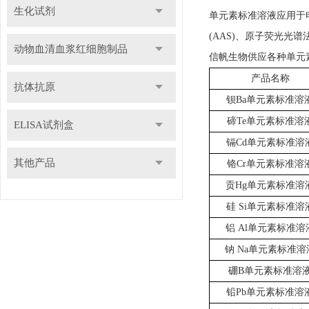
生化试剂
单元素标准溶液应用于电感
(AAS)、原子荧光光谱
动物血清血浆红细胞制品
信帆生物供应各种单元
产品名称
抗体抗原
钡
Ba单元素标准溶
碲
Te单元素标准溶
ELISA试剂盒
镉
Cd单元素标准溶
其他产品
铬
Cr单元素标准溶
贡
Hg单元素标准溶
硅
Si单元素标准溶
铝
Al单元素标准溶
钠
Na单元素标准溶
硼
B单元素标准溶
铅
Pb单元素标准溶