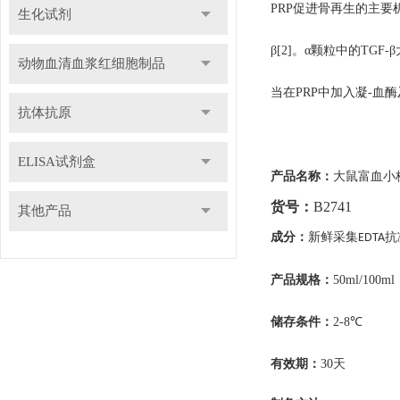
PRP促进骨再生的主要
生化试剂
β[2]。α颗粒中的T
动物血清血浆红细胞制品
当在PRP中加入凝-
抗体抗原
ELISA试剂盒
产品名称
：
大鼠富血小
货号：
B2741
其他产品
成分：
新鲜采集
抗
EDTA
产品规格
：
50ml/100ml
储存条件
：
2-8℃
有效期
：
30天