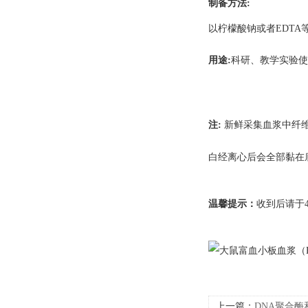
制备方法
:
以柠檬酸钠或者
EDTA
用途
:
科研、教学实验使
注
:
新鲜采集血浆中纤
白经离心后会全部黏在
温馨提示：
收到后请于
上一篇：
​DNA聚合